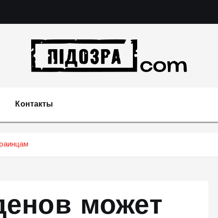
Подозрения и факты преступных действий в эконо
не 
Контакты
краинцам
денов может