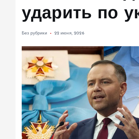
м
ударить по у
у
Без рубрики
22 июня, 2026