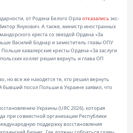
идарности, от Родена Белого Орла
отказались
экс-
иктор Янукович. А также, министр иностранных
мандорского креста со звездой Ордена «За
льше Василий Боднар и заместитель главы ОПУ
т Польше кавалерские кресты Ордена «За заслуги
польских коллег решил вернуть и глава ОП
во, но все же находятся те, кто решил вернуть
й бывший посол Польши в Украине заявил, что
осстановлению Украины (URC 2026), которая
года при совместной организации Республики
международную поддержку восстановления
украинский бизнес. Где должны собраться главы