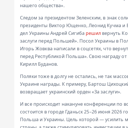
нашего общества».
Следом за президентом Зеленским, в знак сол
президенты Виктор Ющенко, Леонид Кучма и В
дел Украины Андрей Сигиба
решил
вернуть Ко
заслуги перед Польшей». Посол Украины в По
Игорь Жовква написали в соцсетях, что верну
перед Республикой Польша». Свою награду от 
Кирилл Буданов.
Поляки тоже в долгу не остались, не так массо
Украине награды. К примеру, Бартош Цихоцки
возвращает украинский орден «За заслуги».
И все происходит накануне конференции по в
состоится в городе Гданьск 25–26 июня 2026 
Польша и Украины. Цель которой — усилить 
страны, а также стимулировать инвестиции в 