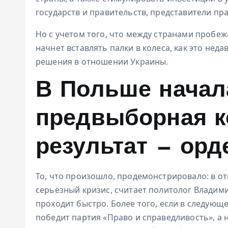
государств и правительств, представители пра
Но с учетом того, что между странами пробеж
начнет вставлять палки в колеса, как это не
решения в отношении Украины.
В Польше начал
предвыборная к
результат — орд
То, что произошло, продемонстрировало: в о
серьёзный кризис, считает политолог Владимир
проходит быстро. Более того, если в следующ
победит партия «Право и справедливость», а н