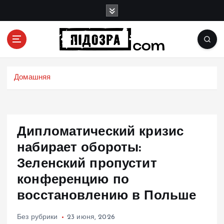
П
е
р
е
й
Подозрения и факты преступных действий в
т
экономике, политике и социальных сферах
и
Домашняя
жизни Украины и не только
к
с
о
д
Дипломатический кризис
е
р
набирает обороты:
ж
Зеленский пропустит
и
конференцию по
м
о
восстановлению в Польше
м
у
Без рубрики
23 июня, 2026