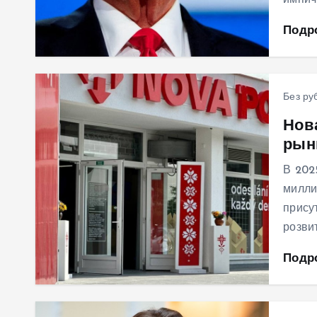
импич
Подр
Без ру
Нов
рынк
В 202
милли
прису
розвит
Подр