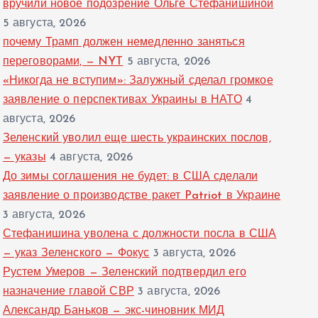
вручили новое подозрение Ольге Стефанишиной
5 августа, 2026
почему Трамп должен немедленно заняться
переговорами, — NYT
5 августа, 2026
«Никогда не вступим»: Залужный сделал громкое
заявление о перспективах Украины в НАТО
4
августа, 2026
Зеленский уволил еще шесть украинских послов,
— указы
4 августа, 2026
До зимы соглашения не будет: в США сделали
заявление о производстве ракет Patriot в Украине
3 августа, 2026
Стефанишина уволена с должности посла в США
— указ Зеленского — Фокус
3 августа, 2026
Рустем Умеров — Зеленский подтвердил его
назначение главой СВР
3 августа, 2026
Александр Баньков — экс-чиновник МИД