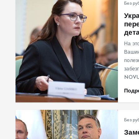
Без ру
Укр
пер
дет
На эт
Вашин
полез
забезп
NOVUS
Подр
Без ру
Зам