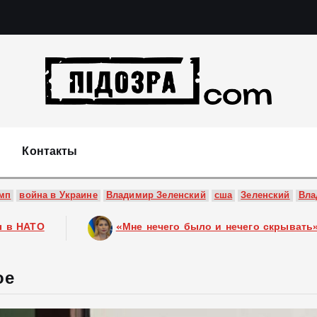
Подозрения и факты преступных действий в экономи
т
Контакты
мп
война в Украине
Владимир Зеленский
сша
Зеленский
Вла
и нечего скрывать»: Стефанишина прокомментировала ново
ое