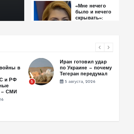
6 августа, 2026
«Мне нечего
было и нечего
скрывать»:
Стефанишина
прокомментиро
вала новое
подозрение
6 августа, 2026
л удар
После обысков и
— почему
увольнения: НАБУ и
едумал
САП вручили новое
подозрение Ольге
26
Стефанишиной
6
5 августа, 2026
7