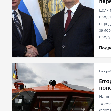
пер
Если 
продл
перед
замор
преду
Подр
Без ру
Вто
поп
На но
торже
флот 