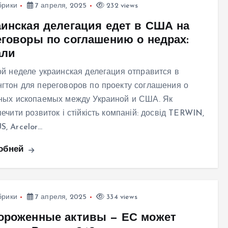
брики
7 апреля, 2025
232 views
аинская делегация едет в США на
еговоры по соглашению о недрах:
али
ой неделе украинская делегация отправится в
гтон для переговоров по проекту соглашения о
ных ископаемых между Украиной и США. Як
ечити розвиток і стійкість компаній: досвід TERWIN,
, Arcelor…
обней
брики
7 апреля, 2025
334 views
ороженные активы — ЕС может