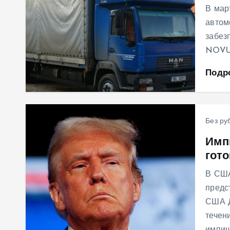
В мар
автом
забезп
NOVUS
Подр
Без ру
Имп
гот
В США
предс
США Д
течен