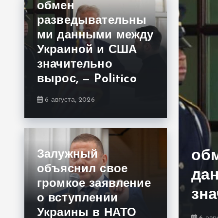
обмен
м
разведывательны
у
ми данными между
Украиной и США
значительно
вырос, — Politico
6 августа, 2026
ов и увольнения:
вручили новое
об
Залужный
объяснил свое
Ольге
да
громкое заявление
ой
зна
о вступлении
Украины в НАТО