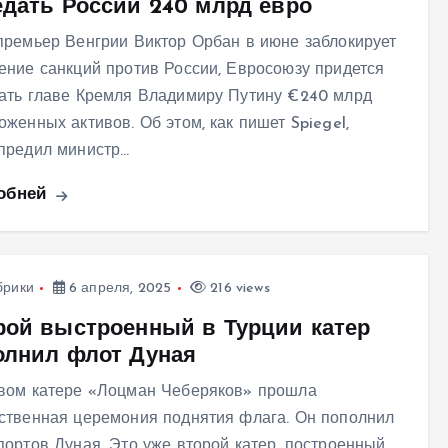
едать России 240 млрд евро
премьер Венгрии Виктор Орбан в июне заблокирует
ение санкций против России, Евросоюзу придется
ать главе Кремля Владимиру Путину €240 млрд
оженных активов. Об этом, как пишет Spiegel,
предил министр…
обней
брики
6 апреля, 2025
216 views
рой выстроенный в Турции катер
олнил флот Дуная
вом катере «Лоцман Чеберяков» прошла
ственная церемония поднятия флага. Он пополнил
портов Дуная. Это уже второй катер, построенный