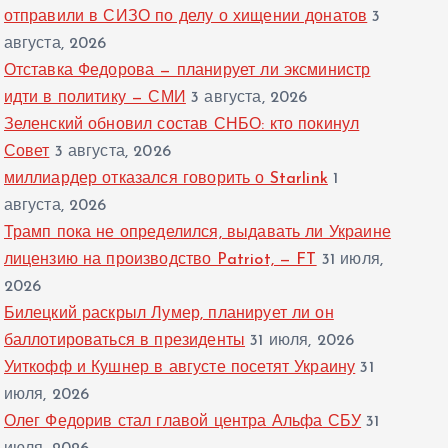
отправили в СИЗО по делу о хищении донатов
3
августа, 2026
Отставка Федорова — планирует ли эксминистр
идти в политику — СМИ
3 августа, 2026
Зеленский обновил состав СНБО: кто покинул
Совет
3 августа, 2026
миллиардер отказался говорить о Starlink
1
августа, 2026
Трамп пока не определился, выдавать ли Украине
лицензию на производство Patriot, — FT
31 июля,
2026
Билецкий раскрыл Лумер, планирует ли он
баллотироваться в президенты
31 июля, 2026
Уиткофф и Кушнер в августе посетят Украину
31
июля, 2026
Олег Федорив стал главой центра Альфа СБУ
31