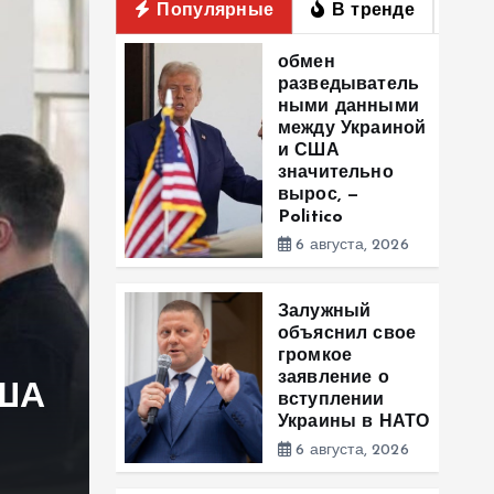
Популярные
В тренде
П
обмен
разведыватель
ными данными
между Украиной
и США
значительно
вырос, —
Politico
6 августа, 2026
Залужный
объяснил свое
Залужный объяснил
громкое
заявление о
США
громкое заявление 
вступлении
Украины в НАТО
Украины в НАТО
6 августа, 2026