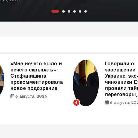
ста, 2026
Говорили о
Иран готови
завершении войны в
по Украине 
Украине: экс-
Тегеран пер
чиновники ЕС и РФ
5
5 августа, 20
провели тайные
переговоры, — СМИ
6 августа, 2026