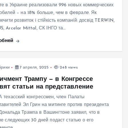
те в Украине реализовали 996 новых коммерческих
обилей – на 18% больше, чем в феврале. Як
ечити розвиток і стійкість компаній: досвід TERWIN,
, Arcelor Mittal, СК ІНГО та…
обней
брики
7 апреля, 2025
248 views
ичмент Трампу — в Конгрессе
овят статьи на представление
 техасский конгрессмен, член Палаты
тавителей Эл Грин на митинге против президента
ональда Трампа в Вашингтоне заявил, что в
ие следующих 30 дней подаст статью о его