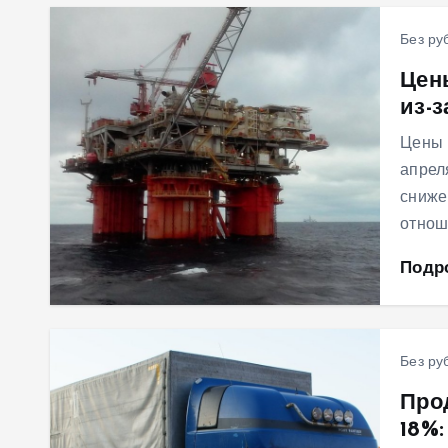
Без ру
Цен
из-
Цены 
апрел
сниже
отнош
Подр
Без ру
Про
18%: