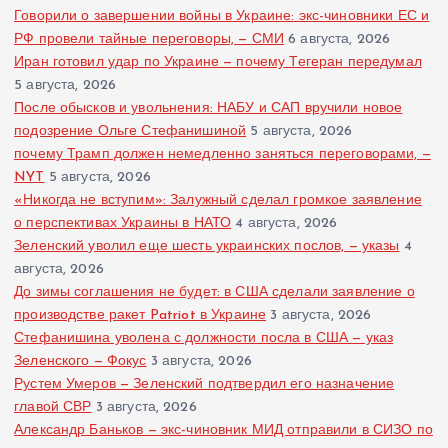
Говорили о завершении войны в Украине: экс-чиновники ЕС и
РФ провели тайные переговоры, — СМИ
6 августа, 2026
Иран готовил удар по Украине — почему Тегеран передумал
5 августа, 2026
После обысков и увольнения: НАБУ и САП вручили новое
подозрение Ольге Стефанишиной
5 августа, 2026
почему Трамп должен немедленно заняться переговорами, —
NYT
5 августа, 2026
«Никогда не вступим»: Залужный сделал громкое заявление
о перспективах Украины в НАТО
4 августа, 2026
Зеленский уволил еще шесть украинских послов, — указы
4
августа, 2026
До зимы соглашения не будет: в США сделали заявление о
производстве ракет Patriot в Украине
3 августа, 2026
Стефанишина уволена с должности посла в США — указ
Зеленского — Фокус
3 августа, 2026
Рустем Умеров — Зеленский подтвердил его назначение
главой СВР
3 августа, 2026
Александр Баньков — экс-чиновник МИД отправили в СИЗО по