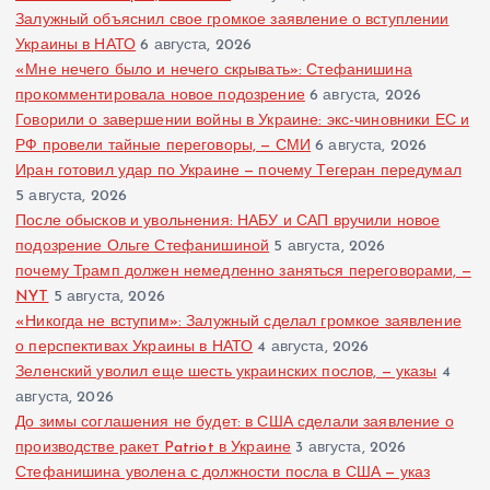
Залужный объяснил свое громкое заявление о вступлении
Украины в НАТО
6 августа, 2026
«Мне нечего было и нечего скрывать»: Стефанишина
прокомментировала новое подозрение
6 августа, 2026
Говорили о завершении войны в Украине: экс-чиновники ЕС и
РФ провели тайные переговоры, — СМИ
6 августа, 2026
Иран готовил удар по Украине — почему Тегеран передумал
5 августа, 2026
После обысков и увольнения: НАБУ и САП вручили новое
подозрение Ольге Стефанишиной
5 августа, 2026
почему Трамп должен немедленно заняться переговорами, —
NYT
5 августа, 2026
«Никогда не вступим»: Залужный сделал громкое заявление
о перспективах Украины в НАТО
4 августа, 2026
Зеленский уволил еще шесть украинских послов, — указы
4
августа, 2026
До зимы соглашения не будет: в США сделали заявление о
производстве ракет Patriot в Украине
3 августа, 2026
Стефанишина уволена с должности посла в США — указ