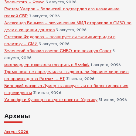
Зеленского — Фокус
3 августа, 2026
Рустем Умеров — Зеленский подтвердил его назначение
главой СВР
3 августа, 2026
Александр Баньков — экс-чиновник МИД отправили в СИЗО по
делу о хищении донатов
3 августа, 2026
Отставка Федорова — планирует ли эксминистр идти в
политику — СМИ
3 августа, 2026
Зеленский обновил состав СНБО: кто покинул Совет
3
августа, 2026
миллиардер отказался говорить о Starlink
1 августа, 2026
Трамп пока не определился, выдавать ли Украине лицензию
на производство Patriot, — FT
31 июля, 2026
Билецкий раскрыл Лумер, планирует ли он баллотироваться
в президенты
31 июля, 2026
Уиткофф и Кушнер в августе посетят Украину
31 июля, 2026
Архивы
Август 2026