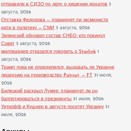
отправили в СИЗО по делу о хищении донатов
3
августа, 2026
Отставка Федорова — планирует ли эксминистр
идти в политику — СМИ
3 августа, 2026
Зеленский обновил состав СНБО: кто покинул
Совет
3 августа, 2026
миллиардер отказался говорить о Starlink
1
августа, 2026
Трамп пока не определился, выдавать ли Украине
лицензию на производство Patriot, — FT
31 июля,
2026
Билецкий раскрыл Лумер, планирует ли он
баллотироваться в президенты
31 июля, 2026
Уиткофф и Кушнер в августе посетят Украину
31
июля, 2026