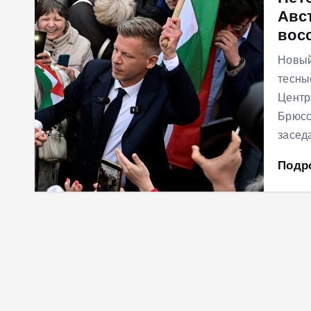
Авс
м
вос
у
Новый
тесны
Центр
Брюсс
засед
Подр