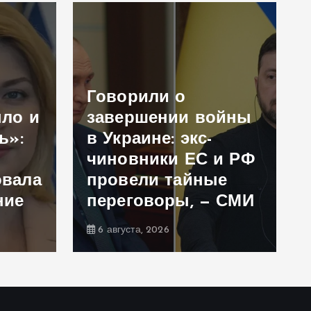
Говорили о
ыло и
завершении войны
ь»:
в Украине: экс-
чиновники ЕС и РФ
овала
провели тайные
ние
переговоры, — СМИ
6 августа, 2026