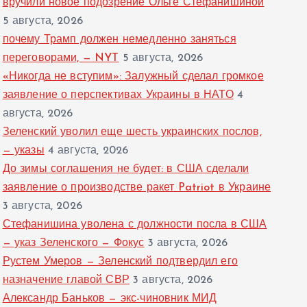
вручили новое подозрение Ольге Стефанишиной
5 августа, 2026
почему Трамп должен немедленно заняться
переговорами, — NYT
5 августа, 2026
«Никогда не вступим»: Залужный сделал громкое
заявление о перспективах Украины в НАТО
4
августа, 2026
Зеленский уволил еще шесть украинских послов,
— указы
4 августа, 2026
До зимы соглашения не будет: в США сделали
заявление о производстве ракет Patriot в Украине
3 августа, 2026
Стефанишина уволена с должности посла в США
— указ Зеленского — Фокус
3 августа, 2026
Рустем Умеров — Зеленский подтвердил его
назначение главой СВР
3 августа, 2026
Александр Баньков — экс-чиновник МИД