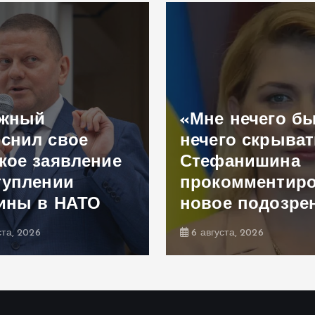
ужный
«Мне нечего б
снил свое
нечего скрыват
кое заявление
Стефанишина
туплении
прокомментир
ины в НАТО
новое подозре
ста, 2026
6 августа, 2026