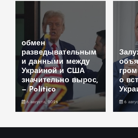
обмен
разведывательным
Зал
и данными между
объя
Украиной и США
гром
значительно вырос,
о вс
— Politico
Укра
6 августа, 2026
6 авгу