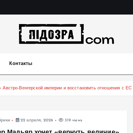
Подозрения и факты преступных действий в экономи
т
Контакты
 Австро-Венгерской империи и восстановить отношения с ЕС
брики
22 апреля, 2026
319 views
ер Мадьяр хочет «вернуть величие»