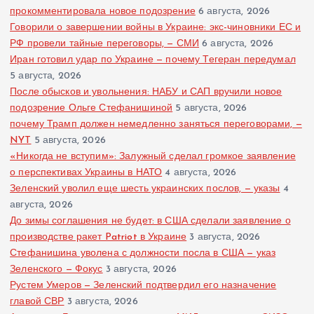
прокомментировала новое подозрение
6 августа, 2026
Говорили о завершении войны в Украине: экс-чиновники ЕС и
РФ провели тайные переговоры, — СМИ
6 августа, 2026
Иран готовил удар по Украине — почему Тегеран передумал
5 августа, 2026
После обысков и увольнения: НАБУ и САП вручили новое
подозрение Ольге Стефанишиной
5 августа, 2026
почему Трамп должен немедленно заняться переговорами, —
NYT
5 августа, 2026
«Никогда не вступим»: Залужный сделал громкое заявление
о перспективах Украины в НАТО
4 августа, 2026
Зеленский уволил еще шесть украинских послов, — указы
4
августа, 2026
До зимы соглашения не будет: в США сделали заявление о
производстве ракет Patriot в Украине
3 августа, 2026
Стефанишина уволена с должности посла в США — указ
Зеленского — Фокус
3 августа, 2026
Рустем Умеров — Зеленский подтвердил его назначение
главой СВР
3 августа, 2026