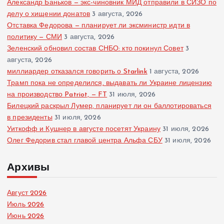
Александр Баньков — экс-чиновник МИД отправили в СИЗО по
делу о хищении донатов
3 августа, 2026
Отставка Федорова — планирует ли эксминистр идти в
политику — СМИ
3 августа, 2026
Зеленский обновил состав СНБО: кто покинул Совет
3
августа, 2026
миллиардер отказался говорить о Starlink
1 августа, 2026
Трамп пока не определился, выдавать ли Украине лицензию
на производство Patriot, — FT
31 июля, 2026
Билецкий раскрыл Лумер, планирует ли он баллотироваться
в президенты
31 июля, 2026
Уиткофф и Кушнер в августе посетят Украину
31 июля, 2026
Олег Федорив стал главой центра Альфа СБУ
31 июля, 2026
Архивы
Август 2026
Июль 2026
Июнь 2026