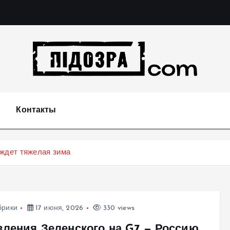
Подозрения и факты преступных действий в экономи
т
Контакты
 ждет тяжелая зима
брики
17 июня, 2026
330 views
вления Зеленского на G7 — Россию