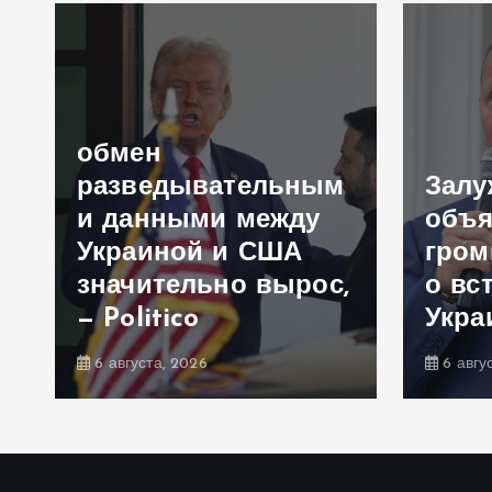
обмен
разведывательным
Зал
и данными между
объя
Украиной и США
гром
значительно вырос,
о вс
— Politico
Укра
6 августа, 2026
6 авгу