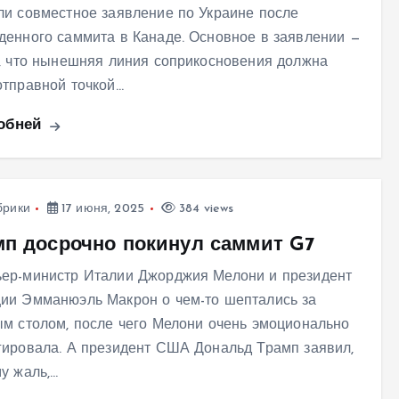
ли совместное заявление по Украине после
денного саммита в Канаде. Основное в заявлении —
о, что нынешняя линия соприкосновения должна
отправной точкой…
обней
брики
17 июня, 2025
384 views
мп досрочно покинул саммит G7
ер-министр Италии Джорджия Мелони и президент
ии Эмманюэль Макрон о чем-то шептались за
ым столом, после чего Мелони очень эмоционально
гировала. А президент США Дональд Трамп заявил,
му жаль,…