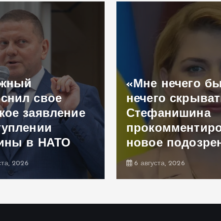
ужный
«Мне нечего б
снил свое
нечего скрыват
кое заявление
Стефанишина
туплении
прокомментир
ины в НАТО
новое подозре
ста, 2026
6 августа, 2026