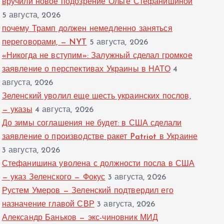
вручили новое подозрение Ольге Стефанишиной
5 августа, 2026
почему Трамп должен немедленно заняться
переговорами, — NYT
5 августа, 2026
«Никогда не вступим»: Залужный сделал громкое
заявление о перспективах Украины в НАТО
4
августа, 2026
Зеленский уволил еще шесть украинских послов,
— указы
4 августа, 2026
До зимы соглашения не будет: в США сделали
заявление о производстве ракет Patriot в Украине
3 августа, 2026
Стефанишина уволена с должности посла в США
— указ Зеленского — Фокус
3 августа, 2026
Рустем Умеров — Зеленский подтвердил его
назначение главой СВР
3 августа, 2026
Александр Баньков — экс-чиновник МИД