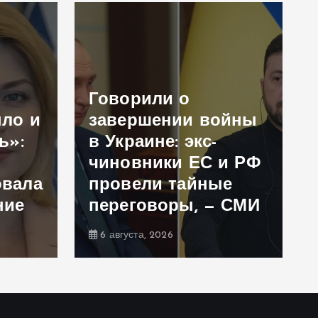
Говорили о
ыло и
завершении войны
ь»:
в Украине: экс-
чиновники ЕС и РФ
овала
провели тайные
ние
переговоры, — СМИ
6 августа, 2026