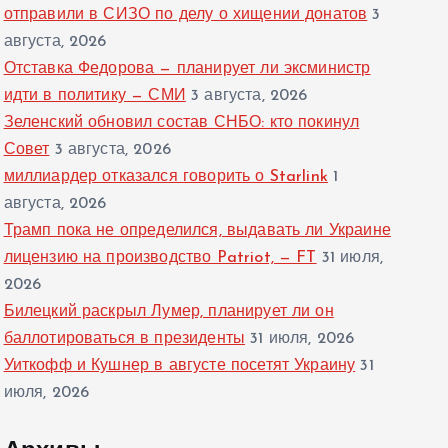
отправили в СИЗО по делу о хищении донатов
3
августа, 2026
Отставка Федорова — планирует ли эксминистр
идти в политику — СМИ
3 августа, 2026
Зеленский обновил состав СНБО: кто покинул
Совет
3 августа, 2026
миллиардер отказался говорить о Starlink
1
августа, 2026
Трамп пока не определился, выдавать ли Украине
лицензию на производство Patriot, — FT
31 июля,
2026
Билецкий раскрыл Лумер, планирует ли он
баллотироваться в президенты
31 июля, 2026
Уиткофф и Кушнер в августе посетят Украину
31
июля, 2026