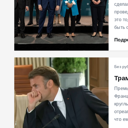
сдела
прове
это т
быть 
Подр
Без ру
Тра
Премь
Франц
кругл
отреа
что е