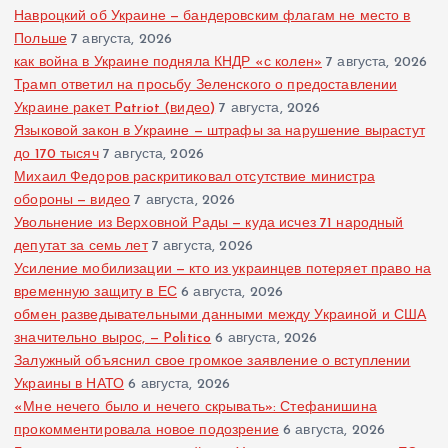
Навроцкий об Украине — бандеровским флагам не место в
Польше
7 августа, 2026
как война в Украине подняла КНДР «с колен»
7 августа, 2026
Трамп ответил на просьбу Зеленского о предоставлении
Украине ракет Patriot (видео)
7 августа, 2026
Языковой закон в Украине — штрафы за нарушение вырастут
до 170 тысяч
7 августа, 2026
Михаил Федоров раскритиковал отсутствие министра
обороны — видео
7 августа, 2026
Увольнение из Верховной Рады — куда исчез 71 народный
депутат за семь лет
7 августа, 2026
Усиление мобилизации — кто из украинцев потеряет право на
временную защиту в ЕС
6 августа, 2026
обмен разведывательными данными между Украиной и США
значительно вырос, — Politico
6 августа, 2026
Залужный объяснил свое громкое заявление о вступлении
Украины в НАТО
6 августа, 2026
«Мне нечего было и нечего скрывать»: Стефанишина
прокомментировала новое подозрение
6 августа, 2026