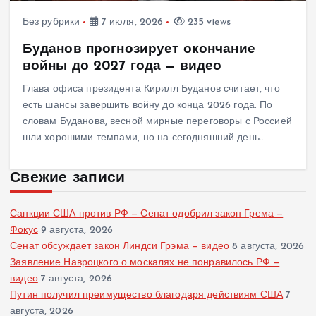
Без рубрики
7 июля, 2026
235 views
Буданов прогнозирует окончание
войны до 2027 года — видео
Глава офиса президента Кирилл Буданов считает, что
есть шансы завершить войну до конца 2026 года. По
словам Буданова, весной мирные переговоры с Россией
шли хорошими темпами, но на сегодняшний день…
Свежие записи
Санкции США против РФ — Сенат одобрил закон Грема —
Фокус
9 августа, 2026
Сенат обсуждает закон Линдси Грэма — видео
8 августа, 2026
Заявление Навроцкого о москалях не понравилось РФ —
видео
7 августа, 2026
Путин получил преимущество благодаря действиям США
7
августа, 2026