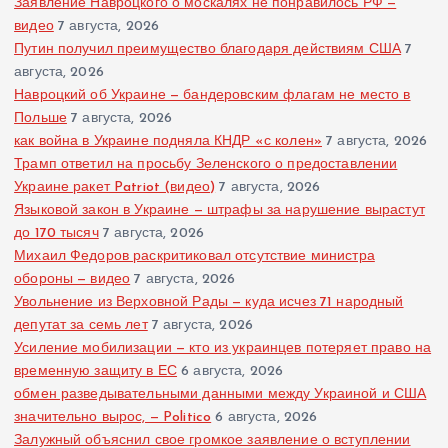
Заявление Навроцкого о москалях не понравилось РФ —
видео
7 августа, 2026
Путин получил преимущество благодаря действиям США
7
августа, 2026
Навроцкий об Украине — бандеровским флагам не место в
Польше
7 августа, 2026
как война в Украине подняла КНДР «с колен»
7 августа, 2026
Трамп ответил на просьбу Зеленского о предоставлении
Украине ракет Patriot (видео)
7 августа, 2026
Языковой закон в Украине — штрафы за нарушение вырастут
до 170 тысяч
7 августа, 2026
Михаил Федоров раскритиковал отсутствие министра
обороны — видео
7 августа, 2026
Увольнение из Верховной Рады — куда исчез 71 народный
депутат за семь лет
7 августа, 2026
Усиление мобилизации — кто из украинцев потеряет право на
временную защиту в ЕС
6 августа, 2026
обмен разведывательными данными между Украиной и США
значительно вырос, — Politico
6 августа, 2026
Залужный объяснил свое громкое заявление о вступлении