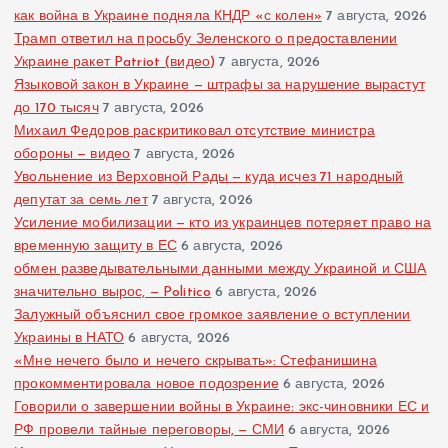
как война в Украине подняла КНДР «с колен»
7 августа, 2026
Трамп ответил на просьбу Зеленского о предоставлении
Украине ракет Patriot (видео)
7 августа, 2026
Языковой закон в Украине — штрафы за нарушение вырастут
до 170 тысяч
7 августа, 2026
Михаил Федоров раскритиковал отсутствие министра
обороны — видео
7 августа, 2026
Увольнение из Верховной Рады — куда исчез 71 народный
депутат за семь лет
7 августа, 2026
Усиление мобилизации — кто из украинцев потеряет право на
временную защиту в ЕС
6 августа, 2026
обмен разведывательными данными между Украиной и США
значительно вырос, — Politico
6 августа, 2026
Залужный объяснил свое громкое заявление о вступлении
Украины в НАТО
6 августа, 2026
«Мне нечего было и нечего скрывать»: Стефанишина
прокомментировала новое подозрение
6 августа, 2026
Говорили о завершении войны в Украине: экс-чиновники ЕС и
РФ провели тайные переговоры, — СМИ
6 августа, 2026