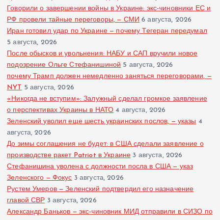
Говорили о завершении войны в Украине: экс-чиновники ЕС и
РФ провели тайные переговоры, — СМИ
6 августа, 2026
Иран готовил удар по Украине — почему Тегеран передумал
5 августа, 2026
После обысков и увольнения: НАБУ и САП вручили новое
подозрение Ольге Стефанишиной
5 августа, 2026
почему Трамп должен немедленно заняться переговорами, —
NYT
5 августа, 2026
«Никогда не вступим»: Залужный сделал громкое заявление
о перспективах Украины в НАТО
4 августа, 2026
Зеленский уволил еще шесть украинских послов, — указы
4
августа, 2026
До зимы соглашения не будет: в США сделали заявление о
производстве ракет Patriot в Украине
3 августа, 2026
Стефанишина уволена с должности посла в США — указ
Зеленского — Фокус
3 августа, 2026
Рустем Умеров — Зеленский подтвердил его назначение
главой СВР
3 августа, 2026
Александр Баньков — экс-чиновник МИД отправили в СИЗО по