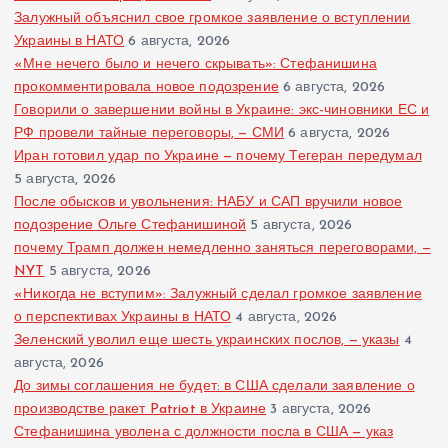
Залужный объяснил свое громкое заявление о вступлении
Украины в НАТО
6 августа, 2026
«Мне нечего было и нечего скрывать»: Стефанишина
прокомментировала новое подозрение
6 августа, 2026
Говорили о завершении войны в Украине: экс-чиновники ЕС и
РФ провели тайные переговоры, — СМИ
6 августа, 2026
Иран готовил удар по Украине — почему Тегеран передумал
5 августа, 2026
После обысков и увольнения: НАБУ и САП вручили новое
подозрение Ольге Стефанишиной
5 августа, 2026
почему Трамп должен немедленно заняться переговорами, —
NYT
5 августа, 2026
«Никогда не вступим»: Залужный сделал громкое заявление
о перспективах Украины в НАТО
4 августа, 2026
Зеленский уволил еще шесть украинских послов, — указы
4
августа, 2026
До зимы соглашения не будет: в США сделали заявление о
производстве ракет Patriot в Украине
3 августа, 2026
Стефанишина уволена с должности посла в США — указ