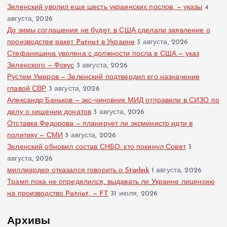
Зеленский уволил еще шесть украинских послов, — указы
4
августа, 2026
До зимы соглашения не будет: в США сделали заявление о
производстве ракет Patriot в Украине
3 августа, 2026
Стефанишина уволена с должности посла в США — указ
Зеленского — Фокус
3 августа, 2026
Рустем Умеров — Зеленский подтвердил его назначение
главой СВР
3 августа, 2026
Александр Баньков — экс-чиновник МИД отправили в СИЗО по
делу о хищении донатов
3 августа, 2026
Отставка Федорова — планирует ли эксминистр идти в
политику — СМИ
3 августа, 2026
Зеленский обновил состав СНБО: кто покинул Совет
3
августа, 2026
миллиардер отказался говорить о Starlink
1 августа, 2026
Трамп пока не определился, выдавать ли Украине лицензию
на производство Patriot, — FT
31 июля, 2026
Архивы