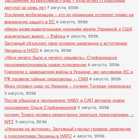
Увольнение из Верховной Рады — куда исчез 71 народный
депутат за семь лет
7 августа, 2026
Усиление мобилизации — кто из украинцев потеряет право на
временную защиту в ЕС
6 августа, 2026
обмен разведывательными данными между Украиной и США
значительно вырос, — Politico
6 августа, 2026
Залужный объяснил свое громкое заявление о вступлении
Украины в НАТО
6 августа, 2026
«Мне нечего было и нечего скрывать»: Стефанишина
прокомментировала новое подозрение
6 августа, 2026
Говорили о завершении войны в Украине: экс-чиновники ЕС и
РФ провели тайные переговоры, — СМИ
6 августа, 2026
Иран готовил удар по Украине — почему Тегеран передумал
5 августа, 2026
После обысков и увольнения: НАБУ и САП вручили новое
подозрение Ольге Стефанишиной
5 августа, 2026
почему Трамп должен немедленно заняться переговорами, —
NYT
5 августа, 2026
«Никогда не вступим»: Залужный сделал громкое заявление
о перспективах Украины в НАТО
4 августа, 2026