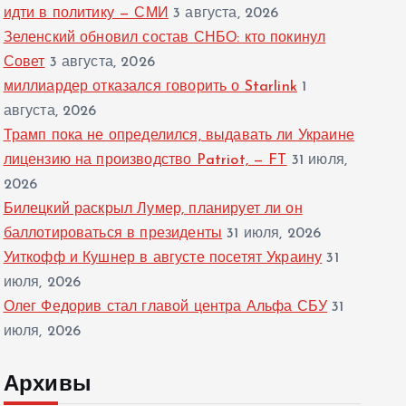
идти в политику — СМИ
3 августа, 2026
Зеленский обновил состав СНБО: кто покинул
Совет
3 августа, 2026
миллиардер отказался говорить о Starlink
1
августа, 2026
Трамп пока не определился, выдавать ли Украине
лицензию на производство Patriot, — FT
31 июля,
2026
Билецкий раскрыл Лумер, планирует ли он
баллотироваться в президенты
31 июля, 2026
Уиткофф и Кушнер в августе посетят Украину
31
июля, 2026
Олег Федорив стал главой центра Альфа СБУ
31
июля, 2026
Архивы