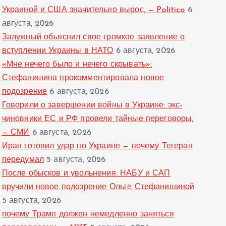
Украиной и США значительно вырос, — Politico
6
августа, 2026
Залужный объяснил свое громкое заявление о
вступлении Украины в НАТО
6 августа, 2026
«Мне нечего было и нечего скрывать»:
Стефанишина прокомментировала новое
подозрение
6 августа, 2026
Говорили о завершении войны в Украине: экс-
чиновники ЕС и РФ провели тайные переговоры,
— СМИ
6 августа, 2026
Иран готовил удар по Украине — почему Тегеран
передумал
5 августа, 2026
После обысков и увольнения: НАБУ и САП
вручили новое подозрение Ольге Стефанишиной
5 августа, 2026
почему Трамп должен немедленно заняться