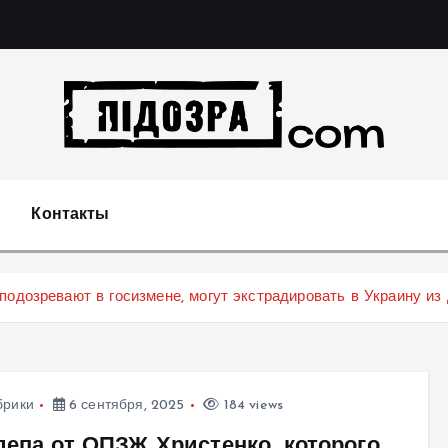
Подозрения и факты преступных действий в экономи
т
Контакты
подозревают в госизмене, могут экстрадировать в Украину из
брики
6 сентября, 2025
184 views
депа от ОПЗЖ Христенко, которого