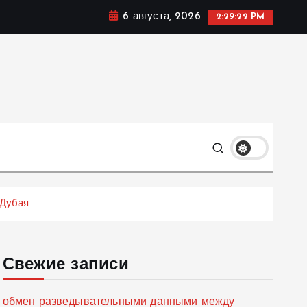
6 августа, 2026
2:29:23 PM
ке, политике и социальных сферах жизни Украины и не
олько
 Дубая
Свежие записи
обмен разведывательными данными между