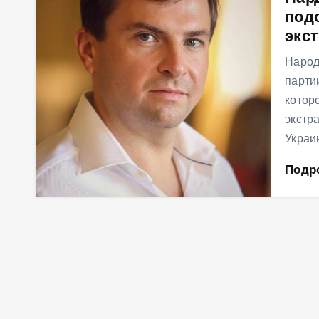
под
м
экс
у
Народ
парти
котор
экстр
Украи
Подр