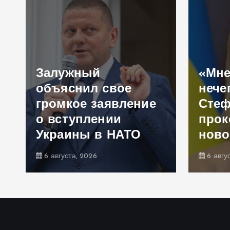
Залужный
«Мне
объяснил свое
нече
громкое заявление
Сте
,
о вступлении
прок
Украины в НАТО
ново
6 августа, 2026
6 авгу