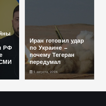
ойны
Иран готовил удар
и РФ
по Украине —
е
почему Тегеран
 СМИ
передумал
5 августа, 2026