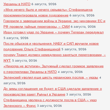
Украины в НАТО
6 августа, 2026
«Мне нечего было и нечего скрывать»: Стефанишина
прокомментировала новое подозрение
6 августа, 2026
Говорили о завершении войны в Украине: экс-чиновники ЕС и
РФ провели тайные переговоры, — СМИ
6 августа, 2026
Иран готовил удар по Украине — почему Тегеран передумал
5 августа, 2026
После обысков и увольнения: НАБУ и САП вручили новое
подозрение Ольге Стефанишиной
5 августа, 2026
почему Трамп должен немедленно заняться переговорами, —
NYT
5 августа, 2026
«Никогда не вступим»: Залужный сделал громкое заявление
о перспективах Украины в НАТО
4 августа, 2026
Зеленский уволил еще шесть украинских послов, — указы
4
августа, 2026
До зимы соглашения не будет: в США сделали заявление о
производстве ракет Patriot в Украине
3 августа, 2026
Стефанишина уволена с должности посла в США — указ
Зеленского — Фокус
3 августа, 2026