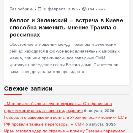
Без рубрики
21 февраля, 2025
184 views
Келлог и Зеленский — встреча в Киеве
способна изменить мнение Трампа о
россиянах
Обострение отношений между Трампом и Зеленским
сейчас находится в фокусе всех влиятельных мировых
медиа, при чем практически все западные СМИ
критикуют поведение главы Белого дома. Скажется ли
визит спецпредставителя президента…
Свежие записи
«Мне нечего было и нечего скрывать»: Стефанишина
прокомментировала новое подозрение
6 августа, 2026
Говорили о завершении войны в Украине: экс-чиновники ЕС и
РФ провели тайные переговоры, — СМИ
6 августа, 2026
Иран готовил удар по Украине — почему Тегеран передумал