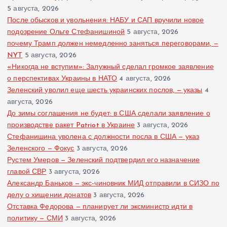
5 августа, 2026
После обысков и увольнения: НАБУ и САП вручили новое
подозрение Ольге Стефанишиной
5 августа, 2026
почему Трамп должен немедленно заняться переговорами, —
NYT
5 августа, 2026
«Никогда не вступим»: Залужный сделал громкое заявление
о перспективах Украины в НАТО
4 августа, 2026
Зеленский уволил еще шесть украинских послов, — указы
4
августа, 2026
До зимы соглашения не будет: в США сделали заявление о
производстве ракет Patriot в Украине
3 августа, 2026
Стефанишина уволена с должности посла в США — указ
Зеленского — Фокус
3 августа, 2026
Рустем Умеров — Зеленский подтвердил его назначение
главой СВР
3 августа, 2026
Александр Баньков — экс-чиновник МИД отправили в СИЗО по
делу о хищении донатов
3 августа, 2026
Отставка Федорова — планирует ли эксминистр идти в
политику — СМИ
3 августа, 2026