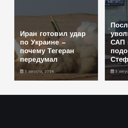
Посл
Иран готовил удар
увол
по Украине —
САП 
почему Тегеран
подо
передумал
Сте
5 августа, 2026
5 авгу