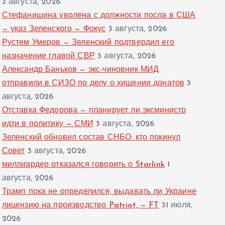
3 августа, 2026
Стефанишина уволена с должности посла в США
— указ Зеленского — Фокус
3 августа, 2026
Рустем Умеров — Зеленский подтвердил его
назначение главой СВР
3 августа, 2026
Александр Баньков — экс-чиновник МИД
отправили в СИЗО по делу о хищении донатов
3
августа, 2026
Отставка Федорова — планирует ли эксминистр
идти в политику — СМИ
3 августа, 2026
Зеленский обновил состав СНБО: кто покинул
Совет
3 августа, 2026
миллиардер отказался говорить о Starlink
1
августа, 2026
Трамп пока не определился, выдавать ли Украине
лицензию на производство Patriot, — FT
31 июля,
2026