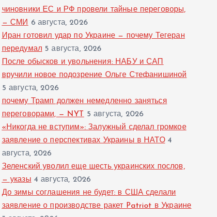
чиновники ЕС и РФ провели тайные переговоры,
— СМИ
6 августа, 2026
Иран готовил удар по Украине — почему Тегеран
передумал
5 августа, 2026
После обысков и увольнения: НАБУ и САП
вручили новое подозрение Ольге Стефанишиной
5 августа, 2026
почему Трамп должен немедленно заняться
переговорами, — NYT
5 августа, 2026
«Никогда не вступим»: Залужный сделал громкое
заявление о перспективах Украины в НАТО
4
августа, 2026
Зеленский уволил еще шесть украинских послов,
— указы
4 августа, 2026
До зимы соглашения не будет: в США сделали
заявление о производстве ракет Patriot в Украине