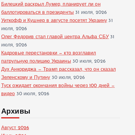
Билецкий раскрыл Лумер, планирует ли он
баллотироваться в президенты
31 июля, 2026
Уиткофф и Кушнер в августе посетят Украину
31
июля, 2026
Олег Федорив стал главой центра Альфа СБУ
31
июля, 2026
Кадровые перестановки — кто возглавил
патрульную полицию Украины
30 июля, 2026
Дух Анкориджа — Трамп рассказал, что он сказал
Зеленскому и Путину
30 июля, 2026
Туск ожидает окончания войны через 100 дней —
видео
30 июля, 2026
Архивы
Август 2026