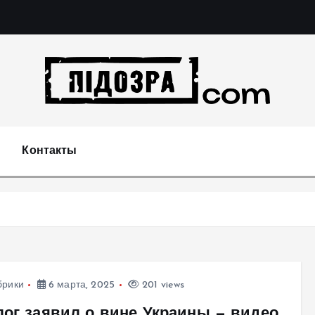
Подозрения и факты преступных действий в экономи
т
Контакты
брики
6 марта, 2025
201 views
лог заявил о вине Украины — видео