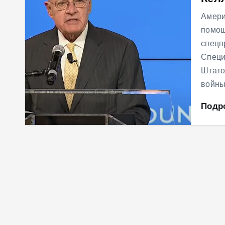
м
Амери
у
помощ
спецп
Специ
Штато
войны
Подр