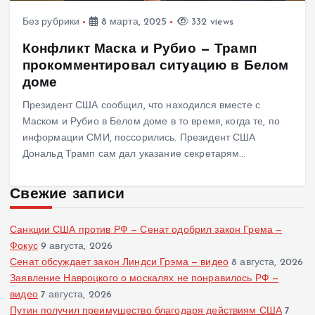
Без рубрики
8 марта, 2025
332 views
Конфликт Маска и Рубио — Трамп
прокомментировал ситуацию в Белом
доме
Президент США сообщил, что находился вместе с
Маском и Рубио в Белом доме в то время, когда те, по
информации СМИ, поссорились. Президент США
Дональд Трамп сам дал указание секретарям…
Свежие записи
Санкции США против РФ — Сенат одобрил закон Грема —
Фокус
9 августа, 2026
Сенат обсуждает закон Линдси Грэма — видео
8 августа, 2026
Заявление Навроцкого о москалях не понравилось РФ —
видео
7 августа, 2026
Путин получил преимущество благодаря действиям США
7