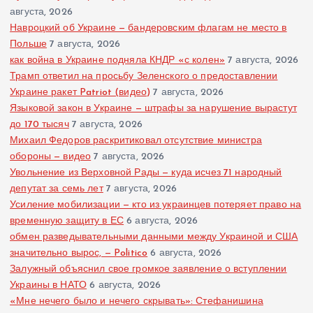
августа, 2026
Навроцкий об Украине — бандеровским флагам не место в
Польше
7 августа, 2026
как война в Украине подняла КНДР «с колен»
7 августа, 2026
Трамп ответил на просьбу Зеленского о предоставлении
Украине ракет Patriot (видео)
7 августа, 2026
Языковой закон в Украине — штрафы за нарушение вырастут
до 170 тысяч
7 августа, 2026
Михаил Федоров раскритиковал отсутствие министра
обороны — видео
7 августа, 2026
Увольнение из Верховной Рады — куда исчез 71 народный
депутат за семь лет
7 августа, 2026
Усиление мобилизации — кто из украинцев потеряет право на
временную защиту в ЕС
6 августа, 2026
обмен разведывательными данными между Украиной и США
значительно вырос, — Politico
6 августа, 2026
Залужный объяснил свое громкое заявление о вступлении
Украины в НАТО
6 августа, 2026
«Мне нечего было и нечего скрывать»: Стефанишина