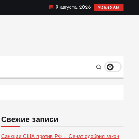
9 августа, 2026
9:36:46 AM
ке, политике и социальных сферах жизни Украины и не
олько
Свежие записи
Санкции США против РФ — Сенат одобрил закон