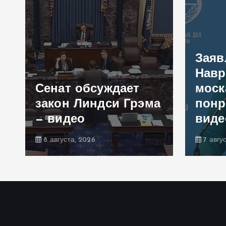
Заяв
Навр
Сенат обсуждает
моск
закон Линдси Грэма
понр
— видео
виде
8 августа, 2026
7 авгу