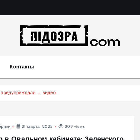
Подозрения и факты преступных действий в экономи
т
Контакты
о предупреждали — видео
брики
21 марта, 2025
209 views
р в Овальном кабинете: Зеленского