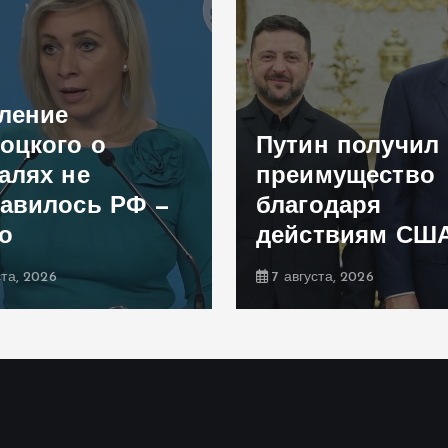
ление
оцкого о
Путин получил
алях не
преимущество
авилось РФ —
благодаря
о
действиям СШ
ста, 2026
7 августа, 2026