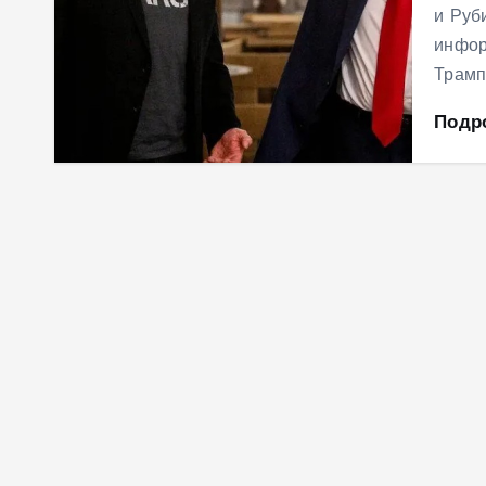
и Руби
инфор
Трамп
Подр