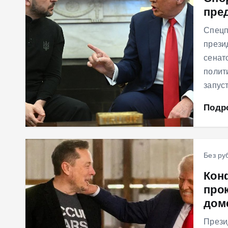
пре
м
у
Спецп
прези
сенат
полит
запус
Подр
Без ру
Кон
про
дом
Прези