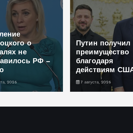
ление
оцкого о
Путин получил
алях не
преимущество
авилось РФ —
благодаря
о
действиям СШ
ста, 2026
7 августа, 2026