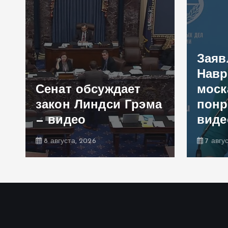
Заяв
Навр
Сенат обсуждает
моск
закон Линдси Грэма
понр
— видео
виде
8 августа, 2026
7 авгу