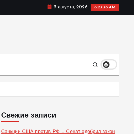
9 августа, 2026
8:23:39 AM
ке, политике и социальных сферах жизни Украины и не
олько
Свежие записи
Санкции США против РФ — Сенат одобрил закон