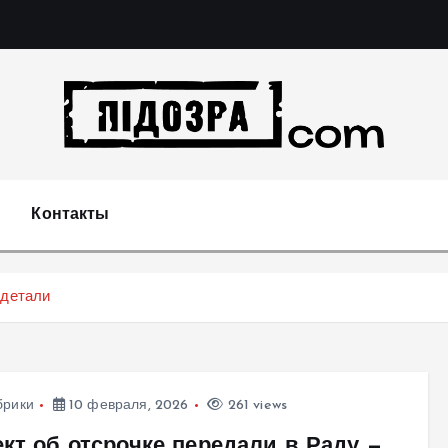
Подозрения и факты преступных действий в экономи
т
Контакты
 детали
брики
10 февраля, 2026
261 views
кт об отсрочке передали в Раду —