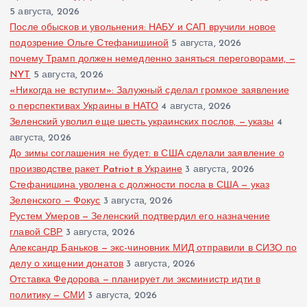
5 августа, 2026
После обысков и увольнения: НАБУ и САП вручили новое
подозрение Ольге Стефанишиной
5 августа, 2026
почему Трамп должен немедленно заняться переговорами, —
NYT
5 августа, 2026
«Никогда не вступим»: Залужный сделал громкое заявление
о перспективах Украины в НАТО
4 августа, 2026
Зеленский уволил еще шесть украинских послов, — указы
4
августа, 2026
До зимы соглашения не будет: в США сделали заявление о
производстве ракет Patriot в Украине
3 августа, 2026
Стефанишина уволена с должности посла в США — указ
Зеленского — Фокус
3 августа, 2026
Рустем Умеров — Зеленский подтвердил его назначение
главой СВР
3 августа, 2026
Александр Баньков — экс-чиновник МИД отправили в СИЗО по
делу о хищении донатов
3 августа, 2026
Отставка Федорова — планирует ли эксминистр идти в
политику — СМИ
3 августа, 2026