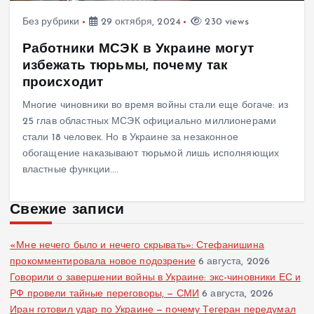
Без рубрики
29 октября, 2024
230 views
Работники МСЭК в Украине могут
избежать тюрьмы, почему так
происходит
Многие чиновники во время войны стали еще богаче: из
25 глав областных МСЭК официально миллионерами
стали 18 человек. Но в Украине за незаконное
обогащение наказывают тюрьмой лишь исполняющих
властные функции.…
Свежие записи
«Мне нечего было и нечего скрывать»: Стефанишина
прокомментировала новое подозрение
6 августа, 2026
Говорили о завершении войны в Украине: экс-чиновники ЕС и
РФ провели тайные переговоры, — СМИ
6 августа, 2026
Иран готовил удар по Украине — почему Тегеран передумал