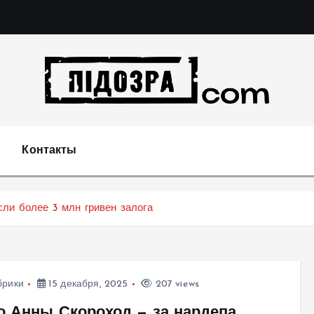
Подозрения и факты преступных действий в экономи
т
Контакты
ли более 3 млн гривен залога
брики
15 декабря, 2025
207 views
о Анны Скороход — за нардепа