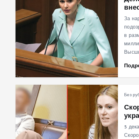
вне
м
у
За на
подоз
в раз
милли
Высш
Подр
Без ру
Ско
укр
5 дек
Скоро