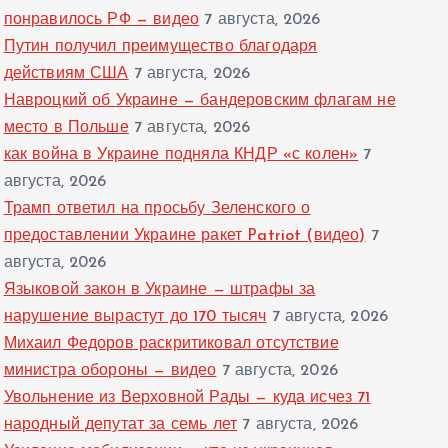
понравилось РФ — видео
7 августа, 2026
Путин получил преимущество благодаря
действиям США
7 августа, 2026
Навроцкий об Украине — бандеровским флагам не
место в Польше
7 августа, 2026
как война в Украине подняла КНДР «с колен»
7
августа, 2026
Трамп ответил на просьбу Зеленского о
предоставлении Украине ракет Patriot (видео)
7
августа, 2026
Языковой закон в Украине — штрафы за
нарушение вырастут до 170 тысяч
7 августа, 2026
Михаил Федоров раскритиковал отсутствие
министра обороны — видео
7 августа, 2026
Увольнение из Верховной Рады — куда исчез 71
народный депутат за семь лет
7 августа, 2026