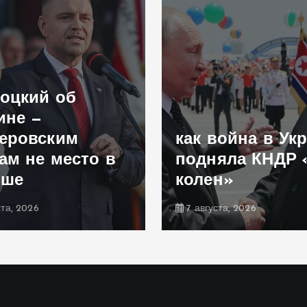
оцкий об
ине —
еровским
как война в Ук
ам не место в
подняла КНДР 
ьше
колен»
ста, 2026
7 августа, 2026