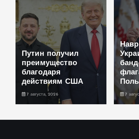
Навр
Путин получил
Укра
преимущество
банд
благодаря
флаг
действиям США
Пол
7 августа, 2026
7 авгу