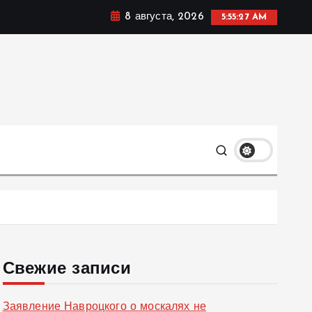
8 августа, 2026
5:55:27 AM
ке, политике и социальных сферах жизни Украины и не
олько
Свежие записи
Заявление Навроцкого о москалях не