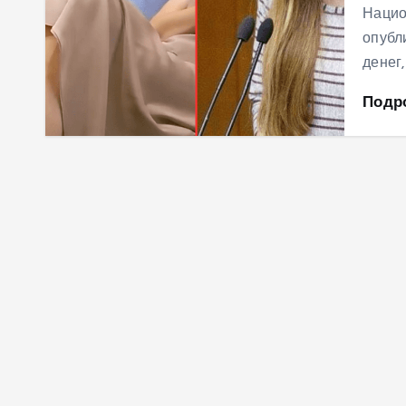
Нацио
опубл
денег
Подр