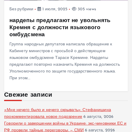
Без рубрики
1 июля, 2025
305 views
нардепы предлагают не увольнять
Кремня с должности языкового
омбудсмена
Группа народных депутатов написала обращение к
Кабинету министров с просьбой о действующем
языковом омбудсмене Тарасе Кремине. Нардепы
предлагают повторно назначить Креминя на должность
Уполномоченного по защите государственного языка.
При этом…
Свежие записи
«Мне нечего было и нечего скрывать»: Стефанишина
прокомментировала новое подозрение
6 августа, 2026
Говорили о завершении войны в Украине: экс-чиновники ЕС и
РФ провели тайные переговоры, — СМИ
6 августа, 2026