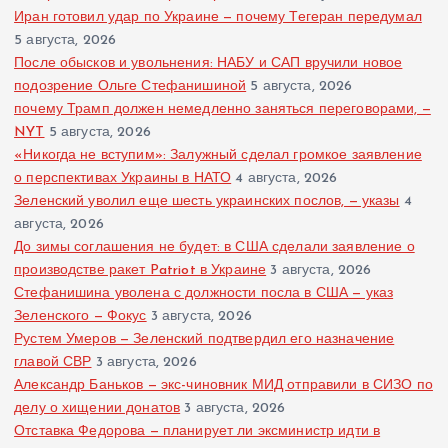
Иран готовил удар по Украине — почему Тегеран передумал
5 августа, 2026
После обысков и увольнения: НАБУ и САП вручили новое
подозрение Ольге Стефанишиной
5 августа, 2026
почему Трамп должен немедленно заняться переговорами, —
NYT
5 августа, 2026
«Никогда не вступим»: Залужный сделал громкое заявление
о перспективах Украины в НАТО
4 августа, 2026
Зеленский уволил еще шесть украинских послов, — указы
4
августа, 2026
До зимы соглашения не будет: в США сделали заявление о
производстве ракет Patriot в Украине
3 августа, 2026
Стефанишина уволена с должности посла в США — указ
Зеленского — Фокус
3 августа, 2026
Рустем Умеров — Зеленский подтвердил его назначение
главой СВР
3 августа, 2026
Александр Баньков — экс-чиновник МИД отправили в СИЗО по
делу о хищении донатов
3 августа, 2026
Отставка Федорова — планирует ли эксминистр идти в