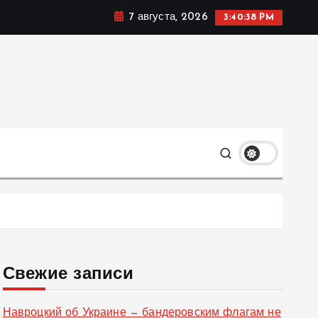
7 августа, 2026
3:40:39 PM
ке, политике и социальных сферах жизни Украины и не
олько
Свежие записи
Навроцкий об Украине — бандеровским флагам не