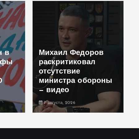
н в
Михаил Федоров
афы
раскритиковал
отсутствие
0
министра обороны
— видео
7 августа, 2026