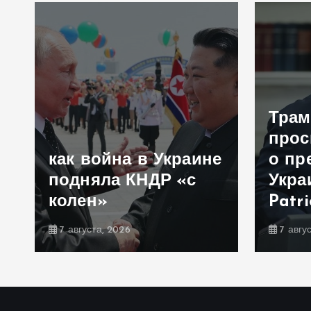
Трам
прос
как война в Украине
о пр
подняла КНДР «с
Укра
колен»
Patr
7 августа, 2026
7 авгу