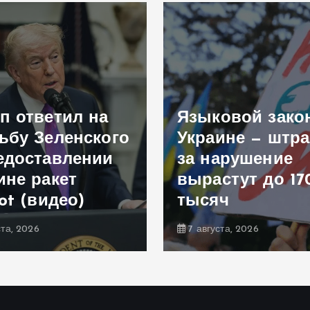
п ответил на
Языковой зако
ьбу Зеленского
Украине — штр
едоставлении
за нарушение
ине ракет
вырастут до 17
iot (видео)
тысяч
ста, 2026
7 августа, 2026