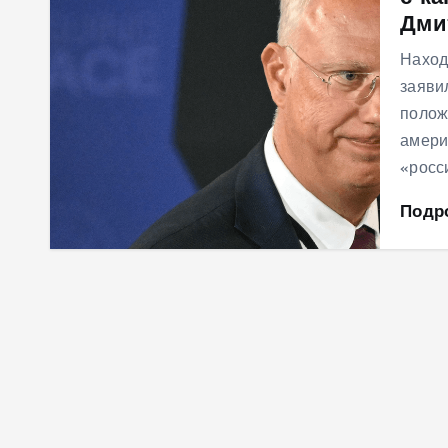
Дми
м
у
Наход
заяви
полож
амери
«росс
Подр