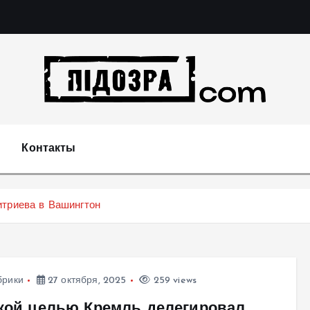
Подозрения и факты преступных действий в экономи
т
Контакты
итриева в Вашингтон
брики
27 октября, 2025
259 views
акой целью Кремль делегировал