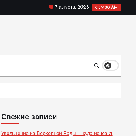
7 августа, 2026
6:29:01 AM
ке, политике и социальных сферах жизни Украины и не
олько
Свежие записи
Увольнение из Верховной Рады — куда исчез 71