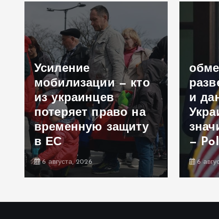
Усиление
обм
мобилизации — кто
разв
из украинцев
и да
потеряет право на
Укра
временную защиту
знач
в ЕС
— Pol
6 августа, 2026
6 авгу