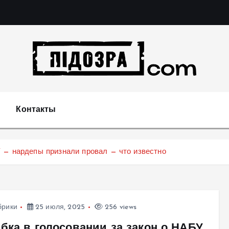
Подозрения и факты преступных действий в экономи
т
Контакты
 — нардепы признали провал — что известно
брики
25 июля, 2025
256 views
бка в голосовании за закон о НАБУ