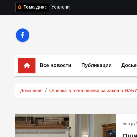
П
У
с
и
л
е
н
и
е
м
о
б
и
Тема дня:
е
р
е
й
т
и
к
Все новости
Публикации
Досье
с
о
д
Домашняя
Ошибка в голосовании за закон о НАБУ
е
р
ж
и
Без ру
м
Оши
о