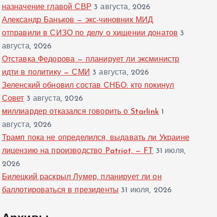
назначение главой СВР
3 августа, 2026
Александр Баньков — экс-чиновник МИД
отправили в СИЗО по делу о хищении донатов
3
августа, 2026
Отставка Федорова — планирует ли эксминистр
идти в политику — СМИ
3 августа, 2026
Зеленский обновил состав СНБО: кто покинул
Совет
3 августа, 2026
миллиардер отказался говорить о Starlink
1
августа, 2026
Трамп пока не определился, выдавать ли Украине
лицензию на производство Patriot, — FT
31 июля,
2026
Билецкий раскрыл Лумер, планирует ли он
баллотироваться в президенты
31 июля, 2026