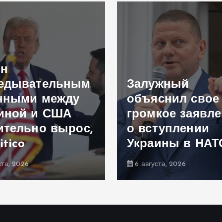
ен
едывательным
Залужный
нными между
объяснил свое
иной и США
громкое заявл
ительно вырос,
о вступлении
itico
Украины в НАТ
ста, 2026
6 августа, 2026