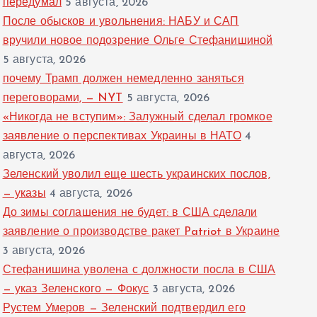
передумал
5 августа, 2026
После обысков и увольнения: НАБУ и САП
вручили новое подозрение Ольге Стефанишиной
5 августа, 2026
почему Трамп должен немедленно заняться
переговорами, — NYT
5 августа, 2026
«Никогда не вступим»: Залужный сделал громкое
заявление о перспективах Украины в НАТО
4
августа, 2026
Зеленский уволил еще шесть украинских послов,
— указы
4 августа, 2026
До зимы соглашения не будет: в США сделали
заявление о производстве ракет Patriot в Украине
3 августа, 2026
Стефанишина уволена с должности посла в США
— указ Зеленского — Фокус
3 августа, 2026
Рустем Умеров — Зеленский подтвердил его