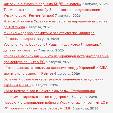
как война в Украине подняла КНДР «с колен»
7 августа, 2026
Трамп ответил на просьбу Зеленского о предоставлении
Украине ракет Patriot (видео)
7 августа, 2026
Языковой закон в Украине — штрафы за нарушение вырастут
до 170 тысяч
7 августа, 2026
Михаил Федоров раскритиковал отсутствие министра
обороны — видео
7 августа, 2026
Увольнение из Верховной Рады — куда исчез 71 народный
депутат за семь лет
7 августа, 2026
Усиление мобилизации — кто из украинцев потеряет право на
временную защиту в ЕС
6 августа, 2026
обмен разведывательными данными между Украиной и США
значительно вырос, — Politico
6 августа, 2026
Залужный объяснил свое громкое заявление о вступлении
Украины в НАТО
6 августа, 2026
«Мне нечего было и нечего скрывать»: Стефанишина
прокомментировала новое подозрение
6 августа, 2026
Говорили о завершении войны в Украине: экс-чиновники ЕС и
РФ провели тайные переговоры, — СМИ
6 августа, 2026