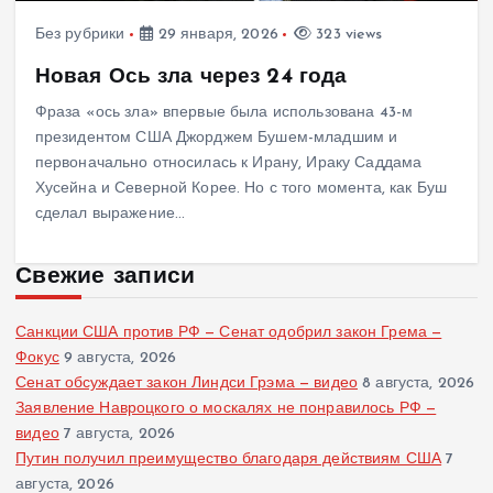
Без рубрики
29 января, 2026
323 views
Новая Ось зла через 24 года
Фраза «ось зла» впервые была использована 43-м
президентом США Джорджем Бушем-младшим и
первоначально относилась к Ирану, Ираку Саддама
Хусейна и Северной Корее. Но с того момента, как Буш
сделал выражение…
Свежие записи
Санкции США против РФ — Сенат одобрил закон Грема —
Фокус
9 августа, 2026
Сенат обсуждает закон Линдси Грэма — видео
8 августа, 2026
Заявление Навроцкого о москалях не понравилось РФ —
видео
7 августа, 2026
Путин получил преимущество благодаря действиям США
7
августа, 2026