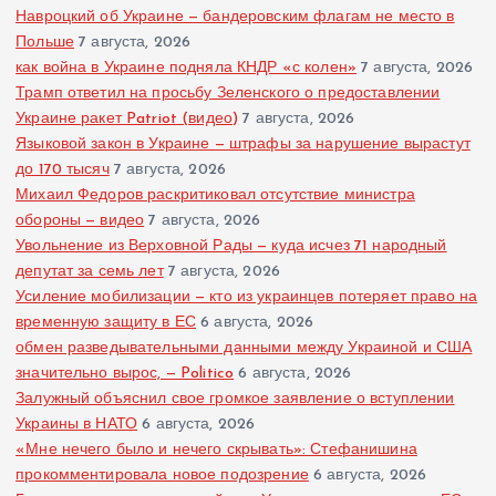
Навроцкий об Украине — бандеровским флагам не место в
Польше
7 августа, 2026
как война в Украине подняла КНДР «с колен»
7 августа, 2026
Трамп ответил на просьбу Зеленского о предоставлении
Украине ракет Patriot (видео)
7 августа, 2026
Языковой закон в Украине — штрафы за нарушение вырастут
до 170 тысяч
7 августа, 2026
Михаил Федоров раскритиковал отсутствие министра
обороны — видео
7 августа, 2026
Увольнение из Верховной Рады — куда исчез 71 народный
депутат за семь лет
7 августа, 2026
Усиление мобилизации — кто из украинцев потеряет право на
временную защиту в ЕС
6 августа, 2026
обмен разведывательными данными между Украиной и США
значительно вырос, — Politico
6 августа, 2026
Залужный объяснил свое громкое заявление о вступлении
Украины в НАТО
6 августа, 2026
«Мне нечего было и нечего скрывать»: Стефанишина
прокомментировала новое подозрение
6 августа, 2026