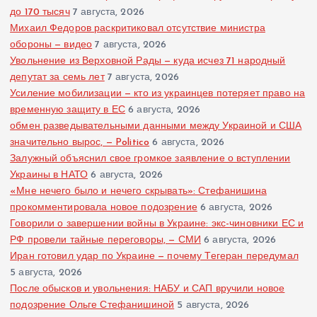
до 170 тысяч
7 августа, 2026
Михаил Федоров раскритиковал отсутствие министра
обороны — видео
7 августа, 2026
Увольнение из Верховной Рады — куда исчез 71 народный
депутат за семь лет
7 августа, 2026
Усиление мобилизации — кто из украинцев потеряет право на
временную защиту в ЕС
6 августа, 2026
обмен разведывательными данными между Украиной и США
значительно вырос, — Politico
6 августа, 2026
Залужный объяснил свое громкое заявление о вступлении
Украины в НАТО
6 августа, 2026
«Мне нечего было и нечего скрывать»: Стефанишина
прокомментировала новое подозрение
6 августа, 2026
Говорили о завершении войны в Украине: экс-чиновники ЕС и
РФ провели тайные переговоры, — СМИ
6 августа, 2026
Иран готовил удар по Украине — почему Тегеран передумал
5 августа, 2026
После обысков и увольнения: НАБУ и САП вручили новое
подозрение Ольге Стефанишиной
5 августа, 2026