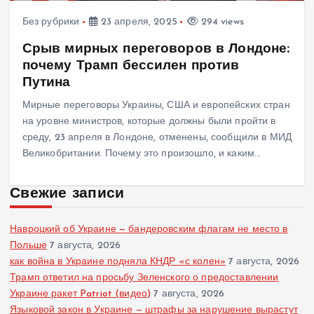
Без рубрики
23 апреля, 2025
294 views
Срыв мирных переговоров в Лондоне:
почему Трамп бессилен против
Путина
Мирные переговоры Украины, США и европейских стран
на уровне министров, которые должны были пройти в
среду, 23 апреля в Лондоне, отменены, сообщили в МИД
Великобритании. Почему это произошло, и каким…
Свежие записи
Навроцкий об Украине — бандеровским флагам не место в
Польше
7 августа, 2026
как война в Украине подняла КНДР «с колен»
7 августа, 2026
Трамп ответил на просьбу Зеленского о предоставлении
Украине ракет Patriot (видео)
7 августа, 2026
Языковой закон в Украине — штрафы за нарушение вырастут