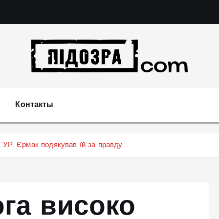
Подозрения и факты преступных действий в эконо
не 
Контакты
ГУР. Єрмак подякував їй за правду
га високо