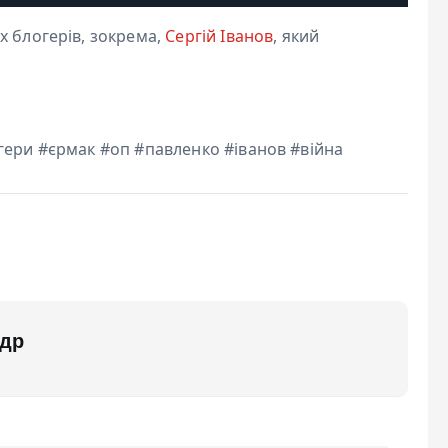
х блогерів, зокрема,
Сергій Іванов
, який
гери #єрмак #оп #павленко #іванов #війна
др