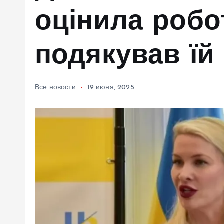
м
оцінила робо
у
подякував їй
Все новости
19 июня, 2025