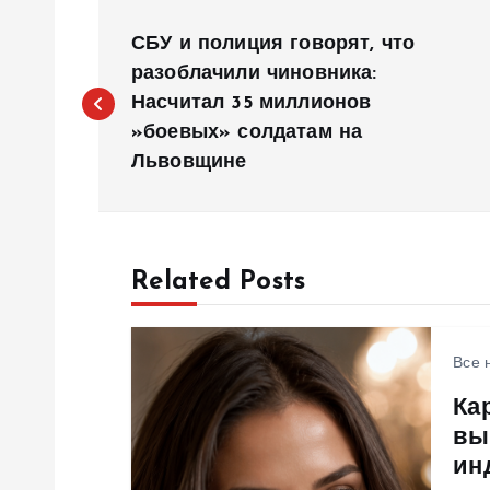
Н
СБУ и полиция говорят, что
а
разоблачили чиновника:
Насчитал 35 миллионов
»боевых» солдатам на
в
Львовщине
и
г
Related Posts
а
Все 
ц
Ка
вы
и
ин