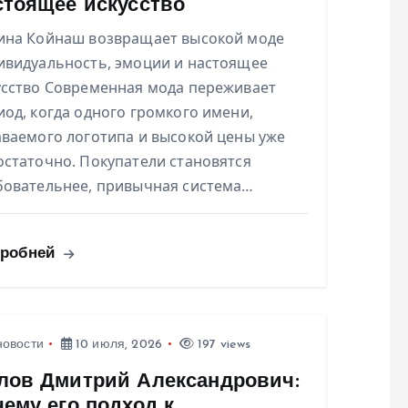
стоящее искусство
ина Койнаш возвращает высокой моде
ивидуальность, эмоции и настоящее
усство Современная мода переживает
иод, когда одного громкого имени,
аваемого логотипа и высокой цены уже
остаточно. Покупатели становятся
бовательнее, привычная система…
робней
новости
10 июля, 2026
197 views
лов Дмитрий Александрович:
чему его подход к