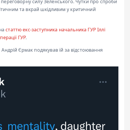
 переговорну силу Зеленського. Чутки про спроби
ітичним та вкрай шкідливим у критичний
 на
статтю екс-заступника начальника ГУР Іллі
перації ГУР
.
и Андрій Єрмак подякував їй за відстоювання