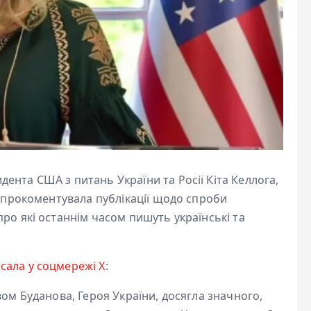
нта США з питань України та Росії Кіта Келлога,
а прокоментувала публікації щодо спроби
ро які останнім часом пишуть українські та
сала у соцмережі Х
:
вом Буданова, Героя України, досягла значного,