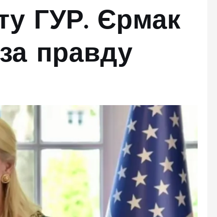
ту ГУР. Єрмак
 за правду