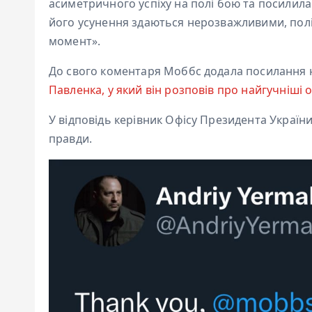
асиметричного успіху на полі бою та посилила
його усунення здаються нерозважливими, пол
момент».
До свого коментаря Моббс додала посилання
Павленка, у який він розповів про найгучніші о
У відповідь керівник Офісу Президента Україн
правди.