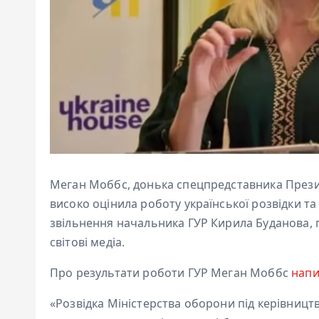
Меган Моббс, донька спецпредставника Президе
високо оцінила роботу української розвідки т
звільнення начальника ГУР Кирила Буданова, п
світові медіа.
Про результати роботи ГУР Меган Моббс
напи
«Розвідка Міністерства оборони під керівницт