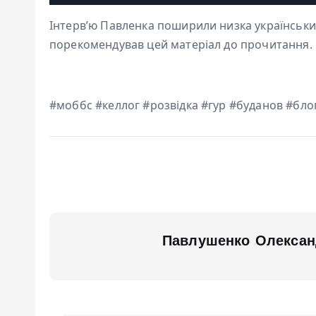
Інтерв’ю Павленка поширили низка українськи
порекомендував цей матеріал до прочитання.
#моббс #келлог #розвідка #гур #буданов #бло
Павлушенко Олексан