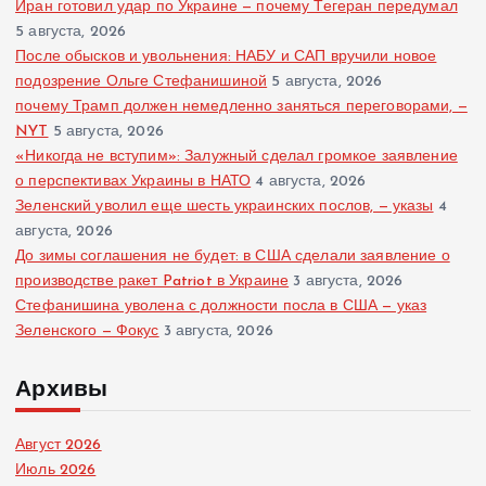
Иран готовил удар по Украине — почему Тегеран передумал
5 августа, 2026
После обысков и увольнения: НАБУ и САП вручили новое
подозрение Ольге Стефанишиной
5 августа, 2026
почему Трамп должен немедленно заняться переговорами, —
NYT
5 августа, 2026
«Никогда не вступим»: Залужный сделал громкое заявление
о перспективах Украины в НАТО
4 августа, 2026
Зеленский уволил еще шесть украинских послов, — указы
4
августа, 2026
До зимы соглашения не будет: в США сделали заявление о
производстве ракет Patriot в Украине
3 августа, 2026
Стефанишина уволена с должности посла в США — указ
Зеленского — Фокус
3 августа, 2026
Архивы
Август 2026
Июль 2026