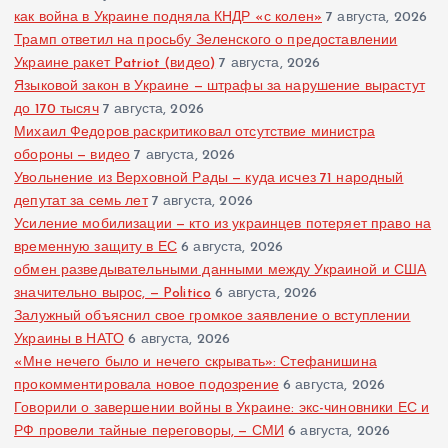
как война в Украине подняла КНДР «с колен»
7 августа, 2026
Трамп ответил на просьбу Зеленского о предоставлении
Украине ракет Patriot (видео)
7 августа, 2026
Языковой закон в Украине — штрафы за нарушение вырастут
до 170 тысяч
7 августа, 2026
Михаил Федоров раскритиковал отсутствие министра
обороны — видео
7 августа, 2026
Увольнение из Верховной Рады — куда исчез 71 народный
депутат за семь лет
7 августа, 2026
Усиление мобилизации — кто из украинцев потеряет право на
временную защиту в ЕС
6 августа, 2026
обмен разведывательными данными между Украиной и США
значительно вырос, — Politico
6 августа, 2026
Залужный объяснил свое громкое заявление о вступлении
Украины в НАТО
6 августа, 2026
«Мне нечего было и нечего скрывать»: Стефанишина
прокомментировала новое подозрение
6 августа, 2026
Говорили о завершении войны в Украине: экс-чиновники ЕС и
РФ провели тайные переговоры, — СМИ
6 августа, 2026