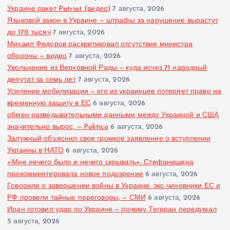
Украине ракет Patriot (видео)
7 августа, 2026
Языковой закон в Украине — штрафы за нарушение вырастут
до 170 тысяч
7 августа, 2026
Михаил Федоров раскритиковал отсутствие министра
обороны — видео
7 августа, 2026
Увольнение из Верховной Рады — куда исчез 71 народный
депутат за семь лет
7 августа, 2026
Усиление мобилизации — кто из украинцев потеряет право на
временную защиту в ЕС
6 августа, 2026
обмен разведывательными данными между Украиной и США
значительно вырос, — Politico
6 августа, 2026
Залужный объяснил свое громкое заявление о вступлении
Украины в НАТО
6 августа, 2026
«Мне нечего было и нечего скрывать»: Стефанишина
прокомментировала новое подозрение
6 августа, 2026
Говорили о завершении войны в Украине: экс-чиновники ЕС и
РФ провели тайные переговоры, — СМИ
6 августа, 2026
Иран готовил удар по Украине — почему Тегеран передумал
5 августа, 2026