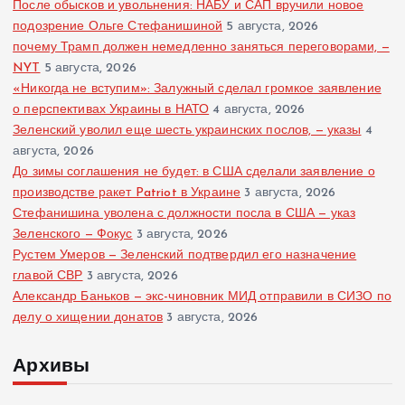
После обысков и увольнения: НАБУ и САП вручили новое
подозрение Ольге Стефанишиной
5 августа, 2026
почему Трамп должен немедленно заняться переговорами, —
NYT
5 августа, 2026
«Никогда не вступим»: Залужный сделал громкое заявление
о перспективах Украины в НАТО
4 августа, 2026
Зеленский уволил еще шесть украинских послов, — указы
4
августа, 2026
До зимы соглашения не будет: в США сделали заявление о
производстве ракет Patriot в Украине
3 августа, 2026
Стефанишина уволена с должности посла в США — указ
Зеленского — Фокус
3 августа, 2026
Рустем Умеров — Зеленский подтвердил его назначение
главой СВР
3 августа, 2026
Александр Баньков — экс-чиновник МИД отправили в СИЗО по
делу о хищении донатов
3 августа, 2026
Архивы