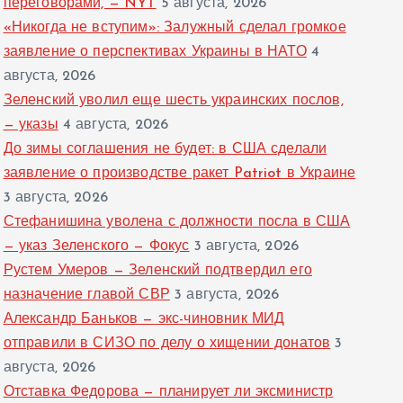
переговорами, — NYT
5 августа, 2026
«Никогда не вступим»: Залужный сделал громкое
заявление о перспективах Украины в НАТО
4
августа, 2026
Зеленский уволил еще шесть украинских послов,
— указы
4 августа, 2026
До зимы соглашения не будет: в США сделали
заявление о производстве ракет Patriot в Украине
3 августа, 2026
Стефанишина уволена с должности посла в США
— указ Зеленского — Фокус
3 августа, 2026
Рустем Умеров — Зеленский подтвердил его
назначение главой СВР
3 августа, 2026
Александр Баньков — экс-чиновник МИД
отправили в СИЗО по делу о хищении донатов
3
августа, 2026
Отставка Федорова — планирует ли эксминистр