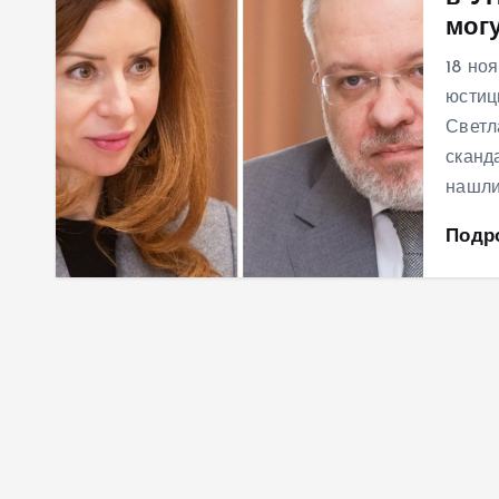
мог
м
у
18 но
юстиц
Светл
сканд
нашли
Подр