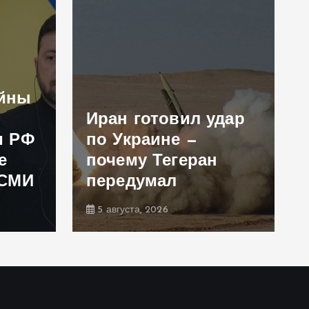
ойны
Иран готовил удар
и РФ
по Украине —
е
почему Тегеран
 СМИ
передумал
5 августа, 2026