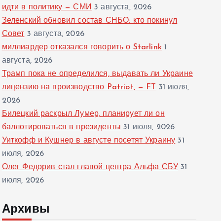
идти в политику — СМИ
3 августа, 2026
Зеленский обновил состав СНБО: кто покинул
Совет
3 августа, 2026
миллиардер отказался говорить о Starlink
1
августа, 2026
Трамп пока не определился, выдавать ли Украине
лицензию на производство Patriot, — FT
31 июля,
2026
Билецкий раскрыл Лумер, планирует ли он
баллотироваться в президенты
31 июля, 2026
Уиткофф и Кушнер в августе посетят Украину
31
июля, 2026
Олег Федорив стал главой центра Альфа СБУ
31
июля, 2026
Архивы