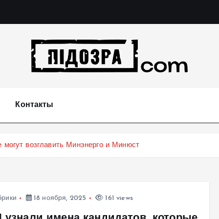
Подозрения и факты преступных действий в экономи
т
Контакты
е могут возглавить Минэнерго и Минюст
брики
18 ноября, 2025
161 views
П узнали имена кандидатов, которые