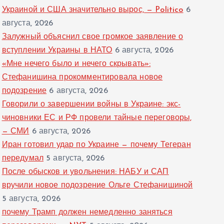
Украиной и США значительно вырос, — Politico
6
августа, 2026
Залужный объяснил свое громкое заявление о
вступлении Украины в НАТО
6 августа, 2026
«Мне нечего было и нечего скрывать»:
Стефанишина прокомментировала новое
подозрение
6 августа, 2026
Говорили о завершении войны в Украине: экс-
чиновники ЕС и РФ провели тайные переговоры,
— СМИ
6 августа, 2026
Иран готовил удар по Украине — почему Тегеран
передумал
5 августа, 2026
После обысков и увольнения: НАБУ и САП
вручили новое подозрение Ольге Стефанишиной
5 августа, 2026
почему Трамп должен немедленно заняться