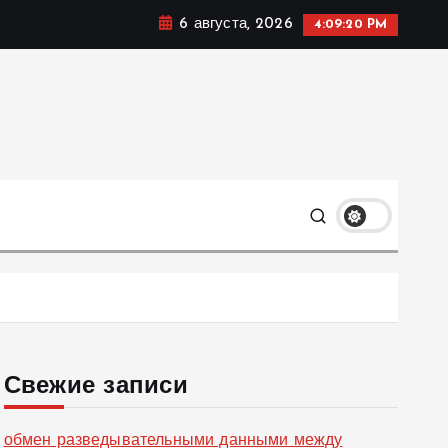
6 августа, 2026
4:09:21 PM
ке, политике и социальных сферах жизни Украины и не
олько
Свежие записи
обмен разведывательными данными между