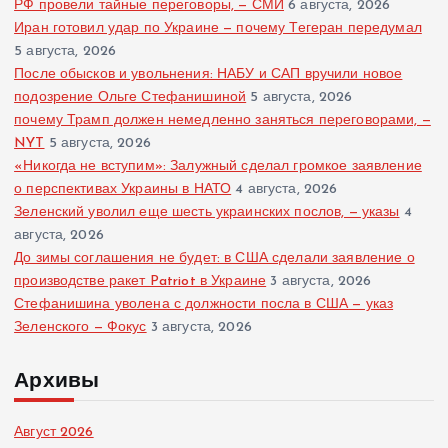
РФ провели тайные переговоры, — СМИ
6 августа, 2026
Иран готовил удар по Украине — почему Тегеран передумал
5 августа, 2026
После обысков и увольнения: НАБУ и САП вручили новое
подозрение Ольге Стефанишиной
5 августа, 2026
почему Трамп должен немедленно заняться переговорами, —
NYT
5 августа, 2026
«Никогда не вступим»: Залужный сделал громкое заявление
о перспективах Украины в НАТО
4 августа, 2026
Зеленский уволил еще шесть украинских послов, — указы
4
августа, 2026
До зимы соглашения не будет: в США сделали заявление о
производстве ракет Patriot в Украине
3 августа, 2026
Стефанишина уволена с должности посла в США — указ
Зеленского — Фокус
3 августа, 2026
Архивы
Август 2026