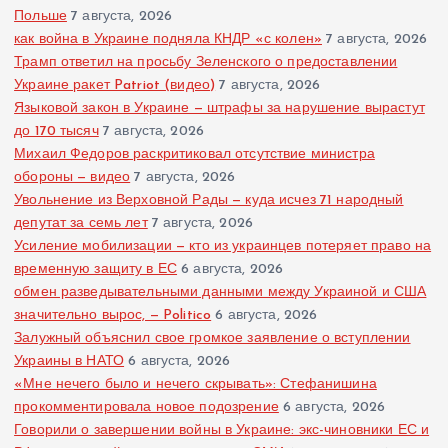
Польше
7 августа, 2026
как война в Украине подняла КНДР «с колен»
7 августа, 2026
Трамп ответил на просьбу Зеленского о предоставлении
Украине ракет Patriot (видео)
7 августа, 2026
Языковой закон в Украине — штрафы за нарушение вырастут
до 170 тысяч
7 августа, 2026
Михаил Федоров раскритиковал отсутствие министра
обороны — видео
7 августа, 2026
Увольнение из Верховной Рады — куда исчез 71 народный
депутат за семь лет
7 августа, 2026
Усиление мобилизации — кто из украинцев потеряет право на
временную защиту в ЕС
6 августа, 2026
обмен разведывательными данными между Украиной и США
значительно вырос, — Politico
6 августа, 2026
Залужный объяснил свое громкое заявление о вступлении
Украины в НАТО
6 августа, 2026
«Мне нечего было и нечего скрывать»: Стефанишина
прокомментировала новое подозрение
6 августа, 2026
Говорили о завершении войны в Украине: экс-чиновники ЕС и