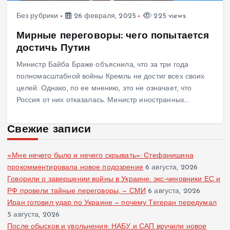
Без рубрики
26 февраля, 2025
225 views
Мирные переговоры: чего попытается
достичь Путин
Министр Байба Браже объяснила, что за три года
полномасштабной войны Кремль не достиг всех своих
целей. Однако, по ее мнению, это не означает, что
Россия от них отказалась. Министр иностранных…
Свежие записи
«Мне нечего было и нечего скрывать»: Стефанишина
прокомментировала новое подозрение
6 августа, 2026
Говорили о завершении войны в Украине: экс-чиновники ЕС и
РФ провели тайные переговоры, — СМИ
6 августа, 2026
Иран готовил удар по Украине — почему Тегеран передумал
5 августа, 2026
После обысков и увольнения: НАБУ и САП вручили новое