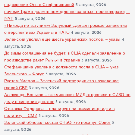
подозрение Ольге Стефанишиной
5 августа, 2026
почему Трамп должен немедленно заняться переговорами, —
NYT
5 августа, 2026
«Никогда не вступим»: Залужный сделал громкое заявление
о перспективах Украины в НАТО
4 августа, 2026
Зеленский уволил еще шесть украинских послов, — указы
4
августа, 2026
До зимы соглашения не будет: в США сделали заявление о
производстве ракет Patriot в Украине
3 августа, 2026
Стефанишина уволена с должности посла в США — указ
Зеленского — Фокус
3 августа, 2026
Рустем Умеров — Зеленский подтвердил его назначение
главой СВР
3 августа, 2026
Александр Баньков — экс-чиновник МИД отправили в СИЗО по
делу о хищении донатов
3 августа, 2026
Отставка Федорова — планирует ли эксминистр идти в
политику — СМИ
3 августа, 2026
Зеленский обновил состав СНБО: кто покинул Совет
3
августа, 2026