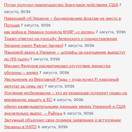
Путин получил преимущество благодаря действиям США
7
августа, 2026
Навроцкий об Украине — бандеровским флагам не место в
Польше
7 августа, 2026
как война в Украине подняла КНДР «с колен»
7 августа, 2026
Трамп ответил на просьбу Зеленского о предоставлении
Украине ракет Patriot (видео)
7 августа, 2026
Языковой закон в Украине — штрафы за нарушение вырастут
до 170 тысяч
7 августа, 2026
Михаил Федоров раскритиковал отсутствие министра
обороны — видео
7 августа, 2026
Увольнение из Верховной Рады — куда исчез 71 народный
депутат за семь лет
7 августа, 2026
Усиление мобилизации — кто из украинцев потеряет право на
временную защиту в ЕС
6 августа, 2026
обмен разведывательными данными между Украиной и США
значительно вырос, — Politico
6 августа, 2026
Залужный объяснил свое громкое заявление о вступлении
Украины в НАТО
6 августа, 2026