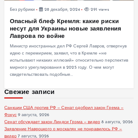
Без рубрики
28 декабря, 2024
291 views
Опасный блеф Кремля: какие риски
несут для Украины новые заявления
Лаврова по войне
Министр иностранных дел РФ Сергей Лавров, отвергнув
идею с перемирием, заявил, что в Кремле «не
испытывают никаких иллюзий» относительно перспектив
мирного урегулирования в 2025 году. О чем могут
свидетельствовать подобные…
Свежие записи
Санкции США против РФ — Сенат одобрил закон Грема —
Фокус
9 августа, 2026
Сенат обсуждает закон Линдси Грэма — видео
8 августа, 2026
Заявление Навроцкого о москалях не понравилось РФ —
видео
7 августа, 2026