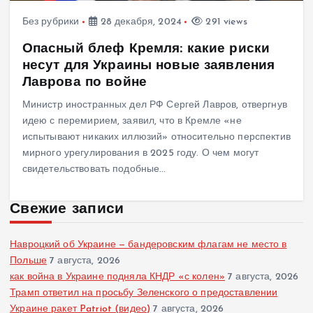
Без рубрики
28 декабря, 2024
291 views
Опасный блеф Кремля: какие риски
несут для Украины новые заявления
Лаврова по войне
Министр иностранных дел РФ Сергей Лавров, отвергнув
идею с перемирием, заявил, что в Кремле «не
испытывают никаких иллюзий» относительно перспектив
мирного урегулирования в 2025 году. О чем могут
свидетельствовать подобные…
Свежие записи
Навроцкий об Украине — бандеровским флагам не место в
Польше
7 августа, 2026
как война в Украине подняла КНДР «с колен»
7 августа, 2026
Трамп ответил на просьбу Зеленского о предоставлении
Украине ракет Patriot (видео)
7 августа, 2026