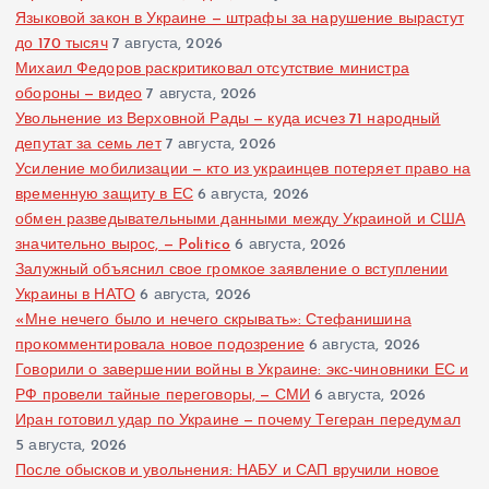
Языковой закон в Украине — штрафы за нарушение вырастут
до 170 тысяч
7 августа, 2026
Михаил Федоров раскритиковал отсутствие министра
обороны — видео
7 августа, 2026
Увольнение из Верховной Рады — куда исчез 71 народный
депутат за семь лет
7 августа, 2026
Усиление мобилизации — кто из украинцев потеряет право на
временную защиту в ЕС
6 августа, 2026
обмен разведывательными данными между Украиной и США
значительно вырос, — Politico
6 августа, 2026
Залужный объяснил свое громкое заявление о вступлении
Украины в НАТО
6 августа, 2026
«Мне нечего было и нечего скрывать»: Стефанишина
прокомментировала новое подозрение
6 августа, 2026
Говорили о завершении войны в Украине: экс-чиновники ЕС и
РФ провели тайные переговоры, — СМИ
6 августа, 2026
Иран готовил удар по Украине — почему Тегеран передумал
5 августа, 2026
После обысков и увольнения: НАБУ и САП вручили новое