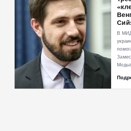
«кл
м
Вен
у
Сий
В МИД
украи
помог
Замес
Модьо
Подр