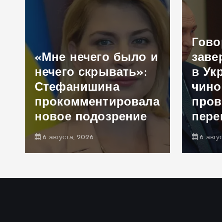
Гово
«Мне нечего было и
заве
нечего скрывать»:
в Укр
Стефанишина
чино
прокомментировала
пров
новое подозрение
пере
6 августа, 2026
6 авгу