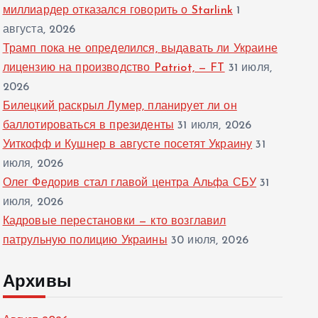
миллиардер отказался говорить о Starlink
1
августа, 2026
Трамп пока не определился, выдавать ли Украине
лицензию на производство Patriot, — FT
31 июля,
2026
Билецкий раскрыл Лумер, планирует ли он
баллотироваться в президенты
31 июля, 2026
Уиткофф и Кушнер в августе посетят Украину
31
июля, 2026
Олег Федорив стал главой центра Альфа СБУ
31
июля, 2026
Кадровые перестановки — кто возглавил
патрульную полицию Украины
30 июля, 2026
Архивы