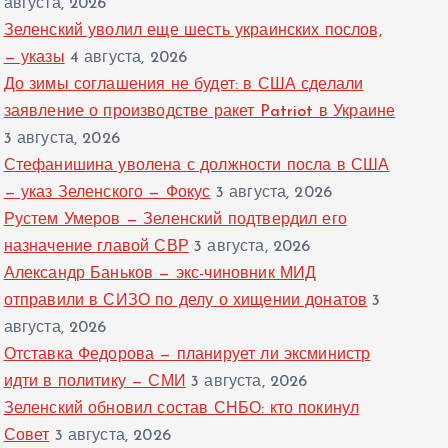
августа, 2026
Зеленский уволил еще шесть украинских послов,
— указы
4 августа, 2026
До зимы соглашения не будет: в США сделали
заявление о производстве ракет Patriot в Украине
3 августа, 2026
Стефанишина уволена с должности посла в США
— указ Зеленского — Фокус
3 августа, 2026
Рустем Умеров — Зеленский подтвердил его
назначение главой СВР
3 августа, 2026
Александр Баньков — экс-чиновник МИД
отправили в СИЗО по делу о хищении донатов
3
августа, 2026
Отставка Федорова — планирует ли эксминистр
идти в политику — СМИ
3 августа, 2026
Зеленский обновил состав СНБО: кто покинул
Совет
3 августа, 2026