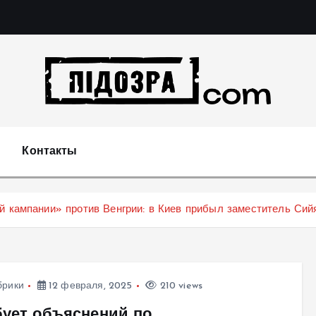
Подозрения и факты преступных действий в экономи
т
Контакты
й кампании» против Венгрии: в Киев прибыл заместитель Сий
брики
12 февраля, 2025
210 views
бует объяснений по