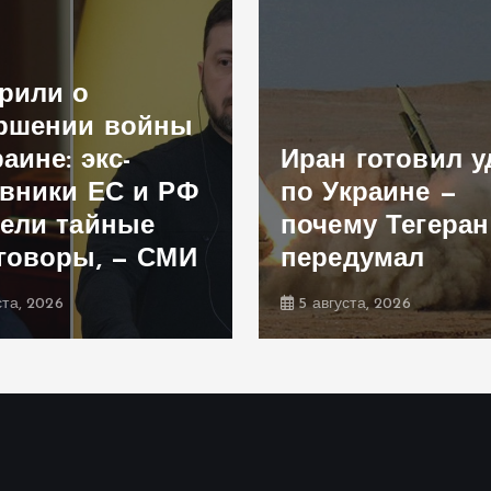
рили о
ршении войны
аине: экс-
Иран готовил у
вники ЕС и РФ
по Украине —
ели тайные
почему Тегеран
говоры, — СМИ
передумал
ста, 2026
5 августа, 2026