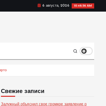
6 августа, 2026
10:46:57 AM
ке, политике и социальных сферах жизни Украины и не
олько
ярто
Свежие записи
Залужный объяснил свое громкое заявление о