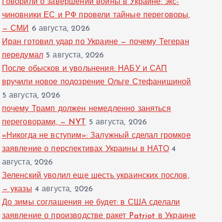
Говорили о завершении войны в Украине: экс-
чиновники ЕС и РФ провели тайные переговоры,
— СМИ
6 августа, 2026
Иран готовил удар по Украине — почему Тегеран
передумал
5 августа, 2026
После обысков и увольнения: НАБУ и САП
вручили новое подозрение Ольге Стефанишиной
5 августа, 2026
почему Трамп должен немедленно заняться
переговорами, — NYT
5 августа, 2026
«Никогда не вступим»: Залужный сделал громкое
заявление о перспективах Украины в НАТО
4
августа, 2026
Зеленский уволил еще шесть украинских послов,
— указы
4 августа, 2026
До зимы соглашения не будет: в США сделали
заявление о производстве ракет Patriot в Украине