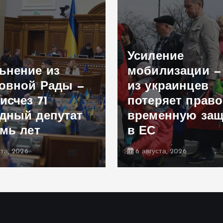
Усиление
ьнение из
мобилизации —
овной Рады —
из украинцев
исчез 71
потеряет право
дный депутат
временную защ
емь лет
в ЕС
ста, 2026
6 августа, 2026