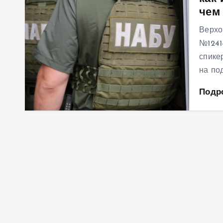
чем
м
у
Верхо
№1241
спике
на по
Подр