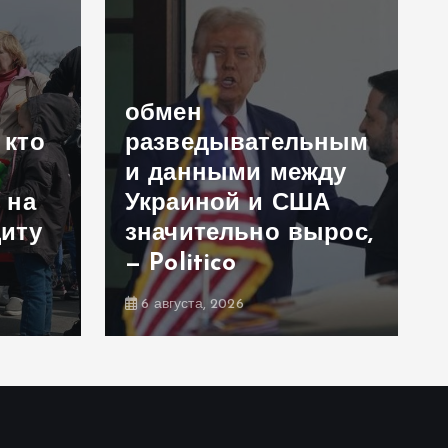
обмен
 кто
разведывательным
и данными между
 на
Украиной и США
иту
значительно вырос,
— Politico
6 августа, 2026