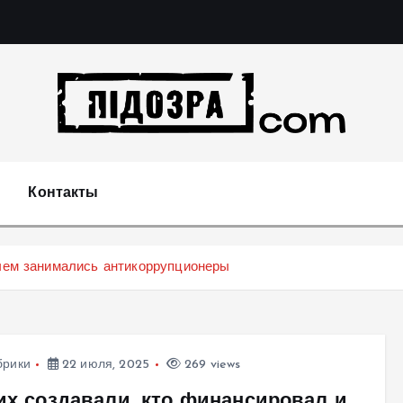
Подозрения и факты преступных действий в экономи
т
Контакты
 чем занимались антикоррупционеры
брики
22 июля, 2025
269 views
 их создавали, кто финансировал и