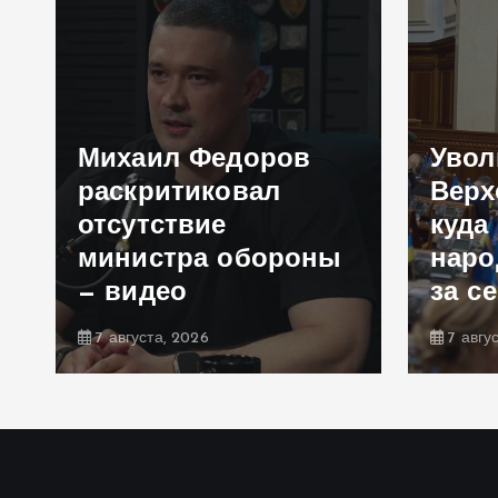
Михаил Федоров
Увол
раскритиковал
Верх
отсутствие
куда 
министра обороны
наро
— видео
за с
7 августа, 2026
7 авгу