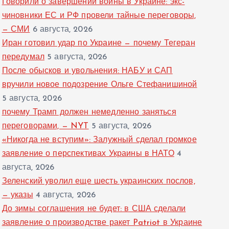
Говорили о завершении войны в Украине: экс-
чиновники ЕС и РФ провели тайные переговоры,
— СМИ
6 августа, 2026
Иран готовил удар по Украине — почему Тегеран
передумал
5 августа, 2026
После обысков и увольнения: НАБУ и САП
вручили новое подозрение Ольге Стефанишиной
5 августа, 2026
почему Трамп должен немедленно заняться
переговорами, — NYT
5 августа, 2026
«Никогда не вступим»: Залужный сделал громкое
заявление о перспективах Украины в НАТО
4
августа, 2026
Зеленский уволил еще шесть украинских послов,
— указы
4 августа, 2026
До зимы соглашения не будет: в США сделали
заявление о производстве ракет Patriot в Украине