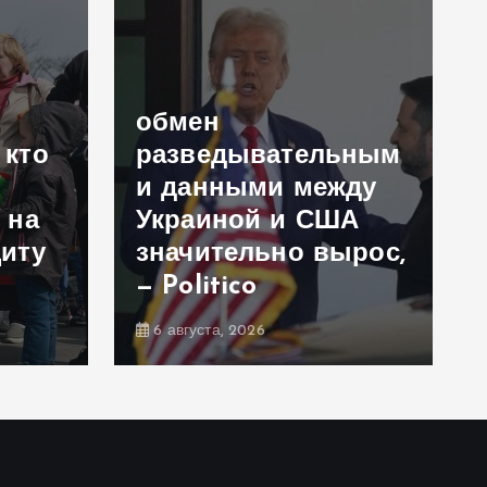
обмен
 кто
разведывательным
и данными между
 на
Украиной и США
иту
значительно вырос,
— Politico
6 августа, 2026