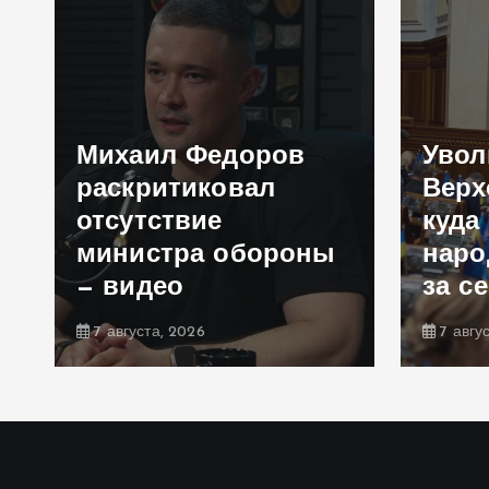
Михаил Федоров
Увол
раскритиковал
Верх
отсутствие
куда 
министра обороны
наро
— видео
за с
7 августа, 2026
7 авгу