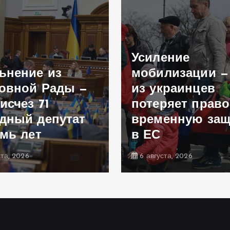
Усиление
ьнение из
мобилизации —
овной Рады —
из украинцев
исчез 71
потеряет право
дный депутат
временную защ
емь лет
в ЕС
ста, 2026
6 августа, 2026