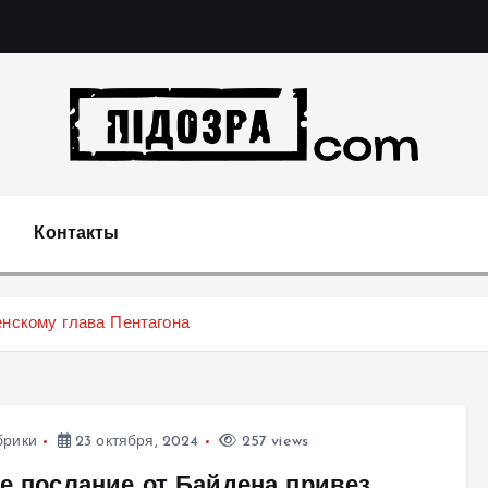
Подозрения и факты преступных действий в экономи
т
Контакты
енскому глава Пентагона
брики
23 октября, 2024
257 views
ое послание от Байдена привез