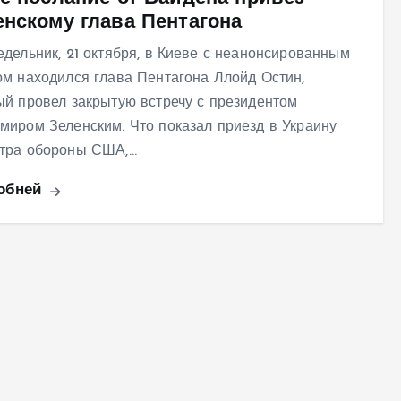
енскому глава Пентагона
едельник, 21 октября, в Киеве с неанонсированным
ом находился глава Пентагона Ллойд Остин,
ый провел закрытую встречу с президентом
миром Зеленским. Что показал приезд в Украину
тра обороны США,…
обней