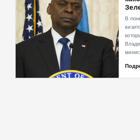
Зел
м
у
В пон
визит
котор
Влади
минис
Подр