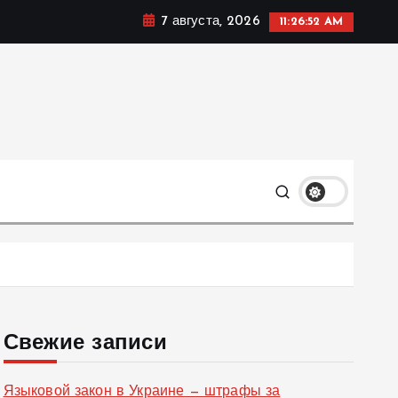
7 августа, 2026
11:26:53 AM
ке, политике и социальных сферах жизни Украины и не
олько
Свежие записи
Языковой закон в Украине — штрафы за