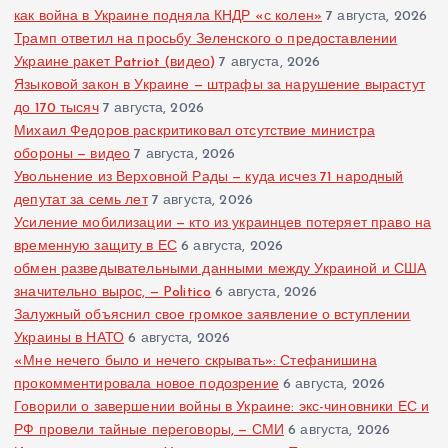
как война в Украине подняла КНДР «с колен»
7 августа, 2026
Трамп ответил на просьбу Зеленского о предоставлении
Украине ракет Patriot (видео)
7 августа, 2026
Языковой закон в Украине — штрафы за нарушение вырастут
до 170 тысяч
7 августа, 2026
Михаил Федоров раскритиковал отсутствие министра
обороны — видео
7 августа, 2026
Увольнение из Верховной Рады — куда исчез 71 народный
депутат за семь лет
7 августа, 2026
Усиление мобилизации — кто из украинцев потеряет право на
временную защиту в ЕС
6 августа, 2026
обмен разведывательными данными между Украиной и США
значительно вырос, — Politico
6 августа, 2026
Залужный объяснил свое громкое заявление о вступлении
Украины в НАТО
6 августа, 2026
«Мне нечего было и нечего скрывать»: Стефанишина
прокомментировала новое подозрение
6 августа, 2026
Говорили о завершении войны в Украине: экс-чиновники ЕС и
РФ провели тайные переговоры, — СМИ
6 августа, 2026