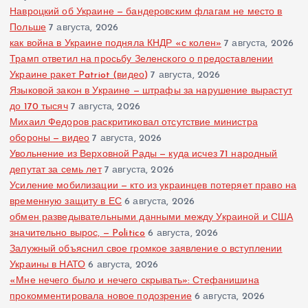
Навроцкий об Украине — бандеровским флагам не место в
Польше
7 августа, 2026
как война в Украине подняла КНДР «с колен»
7 августа, 2026
Трамп ответил на просьбу Зеленского о предоставлении
Украине ракет Patriot (видео)
7 августа, 2026
Языковой закон в Украине — штрафы за нарушение вырастут
до 170 тысяч
7 августа, 2026
Михаил Федоров раскритиковал отсутствие министра
обороны — видео
7 августа, 2026
Увольнение из Верховной Рады — куда исчез 71 народный
депутат за семь лет
7 августа, 2026
Усиление мобилизации — кто из украинцев потеряет право на
временную защиту в ЕС
6 августа, 2026
обмен разведывательными данными между Украиной и США
значительно вырос, — Politico
6 августа, 2026
Залужный объяснил свое громкое заявление о вступлении
Украины в НАТО
6 августа, 2026
«Мне нечего было и нечего скрывать»: Стефанишина
прокомментировала новое подозрение
6 августа, 2026