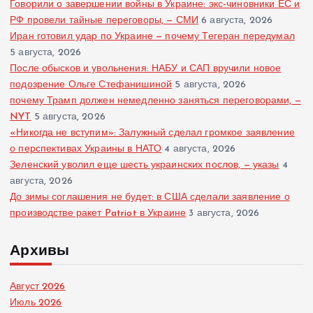
Говорили о завершении войны в Украине: экс-чиновники ЕС и
РФ провели тайные переговоры, — СМИ
6 августа, 2026
Иран готовил удар по Украине — почему Тегеран передумал
5 августа, 2026
После обысков и увольнения: НАБУ и САП вручили новое
подозрение Ольге Стефанишиной
5 августа, 2026
почему Трамп должен немедленно заняться переговорами, —
NYT
5 августа, 2026
«Никогда не вступим»: Залужный сделал громкое заявление
о перспективах Украины в НАТО
4 августа, 2026
Зеленский уволил еще шесть украинских послов, — указы
4
августа, 2026
До зимы соглашения не будет: в США сделали заявление о
производстве ракет Patriot в Украине
3 августа, 2026
Архивы
Август 2026
Июль 2026