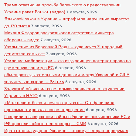
Трамп ответил на просьбу Зеленского о предоставлении
Украине ракет Patriot (видео)
7 августа, 2026
Языковой закон в Украине — штрафы за нарушение вырастут
до 170 тысяч
7 августа, 2026
Михаил Федоров раскритиковал отсутствие министра
обороны — видео
7 августа, 2026
Увольнение из Верховной Рады — куда исчез 71 народный
депутат за семь лет
7 августа, 2026
Усиление мобилизации — кто из украинцев потеряет право на
временную защиту в ЕС
6 августа, 2026
обмен разведывательными данными между Украиной и США
значительно вырос, — Politico
6 августа, 2026
Залужный объяснил свое громкое заявление о вступлении
Украины в НАТО
6 августа, 2026
«Мне нечего было и нечего скрывать»: Стефанишина
прокомментировала новое подозрение
6 августа, 2026
Говорили о завершении войны в Украине: экс-чиновники ЕС и
РФ провели тайные переговоры, — СМИ
6 августа, 2026
Иран готовил удар по Украине — почему Тегеран передумал