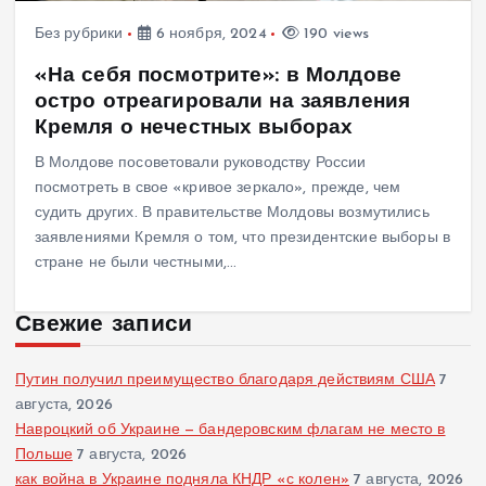
Без рубрики
6 ноября, 2024
190 views
«На себя посмотрите»: в Молдове
остро отреагировали на заявления
Кремля о нечестных выборах
В Молдове посоветовали руководству России
посмотреть в свое «кривое зеркало», прежде, чем
судить других. В правительстве Молдовы возмутились
заявлениями Кремля о том, что президентские выборы в
стране не были честными,…
Свежие записи
Путин получил преимущество благодаря действиям США
7
августа, 2026
Навроцкий об Украине — бандеровским флагам не место в
Польше
7 августа, 2026
как война в Украине подняла КНДР «с колен»
7 августа, 2026