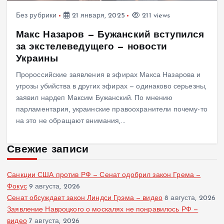
Без рубрики
21 января, 2025
211 views
Макс Назаров — Бужанский вступился
за экстелеведущего — новости
Украины
Пророссийские заявления в эфирах Макса Назарова и
угрозы убийства в других эфирах — одинаково серьезны,
заявил нардеп Максим Бужанский. По мнению
парламентария, украинские правоохранители почему-то
на это не обращают внимания,…
Свежие записи
Санкции США против РФ — Сенат одобрил закон Грема —
Фокус
9 августа, 2026
Сенат обсуждает закон Линдси Грэма — видео
8 августа, 2026
Заявление Навроцкого о москалях не понравилось РФ —
видео
7 августа, 2026