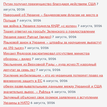
Путин получил преимущество благодаря действиям США
7
августа, 2026
Навроцкий об Украине — бандеровским флагам не место в
Польше
7 августа, 2026
как война в Украине подняла КНДР «с колен»
7 августа, 2026
Трамп ответил на просьбу Зеленского о предоставлении
Украине ракет Patriot (видео)
7 августа, 2026
Языковой закон в Украине — штрафы за нарушение вырастут
до 170 тысяч
7 августа, 2026
Михаил Федоров раскритиковал отсутствие министра
обороны — видео
7 августа, 2026
Увольнение из Верховной Рады — куда исчез 71 народный
депутат за семь лет
7 августа, 2026
Усиление мобилизации — кто из украинцев потеряет право на
временную защиту в ЕС
6 августа, 2026
обмен разведывательными данными между Украиной и США
значительно вырос, — Politico
6 августа, 2026
Залужный объяснил свое громкое заявление о вступлении
Украины в НАТО
6 августа, 2026