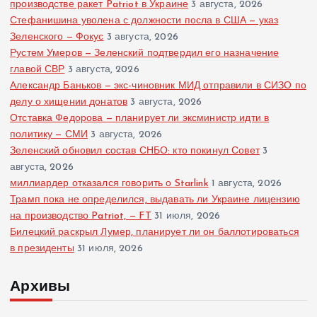
производстве ракет Patriot в Украине
3 августа, 2026
Стефанишина уволена с должности посла в США — указ
Зеленского — Фокус
3 августа, 2026
Рустем Умеров — Зеленский подтвердил его назначение
главой СВР
3 августа, 2026
Александр Баньков — экс-чиновник МИД отправили в СИЗО по
делу о хищении донатов
3 августа, 2026
Отставка Федорова — планирует ли эксминистр идти в
политику — СМИ
3 августа, 2026
Зеленский обновил состав СНБО: кто покинул Совет
3
августа, 2026
миллиардер отказался говорить о Starlink
1 августа, 2026
Трамп пока не определился, выдавать ли Украине лицензию
на производство Patriot, — FT
31 июля, 2026
Билецкий раскрыл Лумер, планирует ли он баллотироваться
в президенты
31 июля, 2026
Архивы