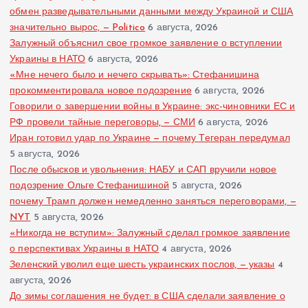
обмен разведывательными данными между Украиной и США
значительно вырос, — Politico
6 августа, 2026
Залужный объяснил свое громкое заявление о вступлении
Украины в НАТО
6 августа, 2026
«Мне нечего было и нечего скрывать»: Стефанишина
прокомментировала новое подозрение
6 августа, 2026
Говорили о завершении войны в Украине: экс-чиновники ЕС и
РФ провели тайные переговоры, — СМИ
6 августа, 2026
Иран готовил удар по Украине — почему Тегеран передумал
5 августа, 2026
После обысков и увольнения: НАБУ и САП вручили новое
подозрение Ольге Стефанишиной
5 августа, 2026
почему Трамп должен немедленно заняться переговорами, —
NYT
5 августа, 2026
«Никогда не вступим»: Залужный сделал громкое заявление
о перспективах Украины в НАТО
4 августа, 2026
Зеленский уволил еще шесть украинских послов, — указы
4
августа, 2026
До зимы соглашения не будет: в США сделали заявление о