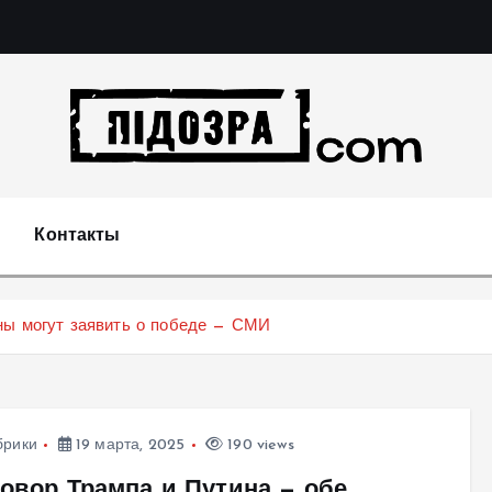
Подозрения и факты преступных действий в экономи
т
Контакты
ны могут заявить о победе — СМИ
брики
19 марта, 2025
190 views
говор Трампа и Путина — обе