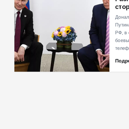
сто
м
у
Донал
Путин
РФ, в
боевы
телеф
Подр