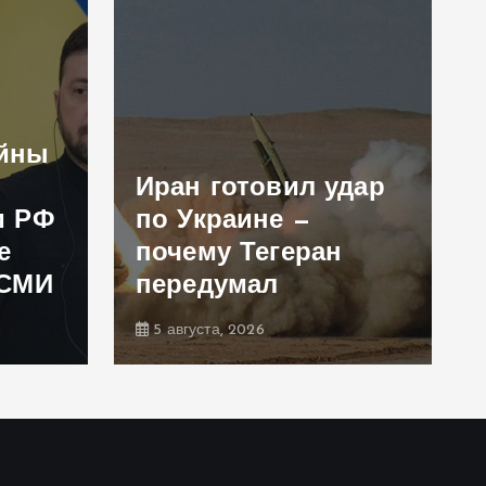
ойны
Иран готовил удар
и РФ
по Украине —
е
почему Тегеран
 СМИ
передумал
5 августа, 2026