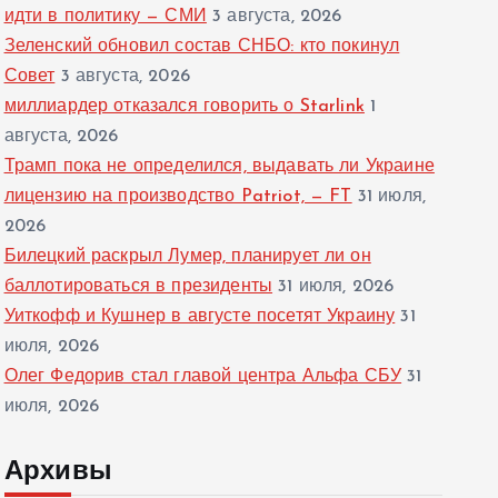
идти в политику — СМИ
3 августа, 2026
Зеленский обновил состав СНБО: кто покинул
Совет
3 августа, 2026
миллиардер отказался говорить о Starlink
1
августа, 2026
Трамп пока не определился, выдавать ли Украине
лицензию на производство Patriot, — FT
31 июля,
2026
Билецкий раскрыл Лумер, планирует ли он
баллотироваться в президенты
31 июля, 2026
Уиткофф и Кушнер в августе посетят Украину
31
июля, 2026
Олег Федорив стал главой центра Альфа СБУ
31
июля, 2026
Архивы