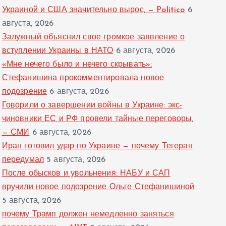
Украиной и США значительно вырос, — Politico
6
августа, 2026
Залужный объяснил свое громкое заявление о
вступлении Украины в НАТО
6 августа, 2026
«Мне нечего было и нечего скрывать»:
Стефанишина прокомментировала новое
подозрение
6 августа, 2026
Говорили о завершении войны в Украине: экс-
чиновники ЕС и РФ провели тайные переговоры,
— СМИ
6 августа, 2026
Иран готовил удар по Украине — почему Тегеран
передумал
5 августа, 2026
После обысков и увольнения: НАБУ и САП
вручили новое подозрение Ольге Стефанишиной
5 августа, 2026
почему Трамп должен немедленно заняться