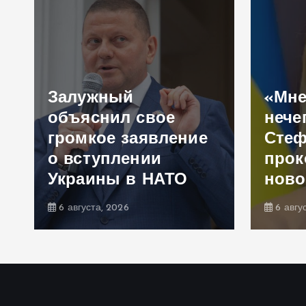
Залужный
«Мне
объяснил свое
нече
громкое заявление
Сте
,
о вступлении
прок
Украины в НАТО
ново
6 августа, 2026
6 авгу