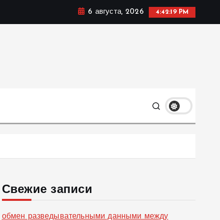
6 августа, 2026
4:42:20 PM
ке, политике и социальных сферах жизни Украины и не
олько
Свежие записи
обмен разведывательными данными между