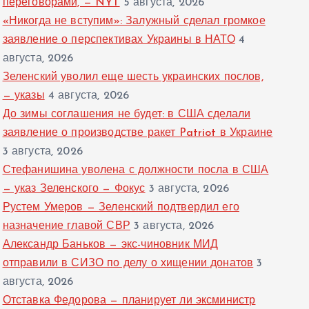
переговорами, — NYT
5 августа, 2026
«Никогда не вступим»: Залужный сделал громкое
заявление о перспективах Украины в НАТО
4
августа, 2026
Зеленский уволил еще шесть украинских послов,
— указы
4 августа, 2026
До зимы соглашения не будет: в США сделали
заявление о производстве ракет Patriot в Украине
3 августа, 2026
Стефанишина уволена с должности посла в США
— указ Зеленского — Фокус
3 августа, 2026
Рустем Умеров — Зеленский подтвердил его
назначение главой СВР
3 августа, 2026
Александр Баньков — экс-чиновник МИД
отправили в СИЗО по делу о хищении донатов
3
августа, 2026
Отставка Федорова — планирует ли эксминистр