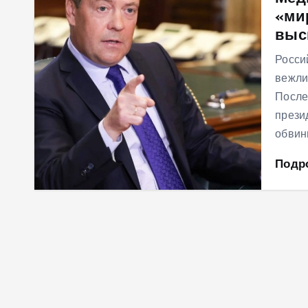
«ми
м
выс
у
Росси
вежли
После
прези
обвин
Подр