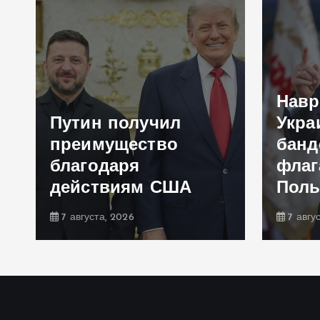
Навр
Путин получил
Укра
преимущество
банд
благодаря
флаг
действиям США
Пол
7 августа, 2026
7 авгу