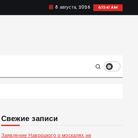
8 августа, 2026
6:15:42 AM
ке, политике и социальных сферах жизни Украины и не
олько
Свежие записи
Заявление Навроцкого о москалях не