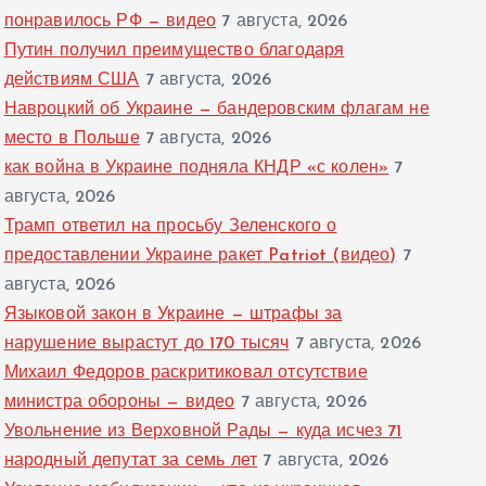
понравилось РФ — видео
7 августа, 2026
Путин получил преимущество благодаря
действиям США
7 августа, 2026
Навроцкий об Украине — бандеровским флагам не
место в Польше
7 августа, 2026
как война в Украине подняла КНДР «с колен»
7
августа, 2026
Трамп ответил на просьбу Зеленского о
предоставлении Украине ракет Patriot (видео)
7
августа, 2026
Языковой закон в Украине — штрафы за
нарушение вырастут до 170 тысяч
7 августа, 2026
Михаил Федоров раскритиковал отсутствие
министра обороны — видео
7 августа, 2026
Увольнение из Верховной Рады — куда исчез 71
народный депутат за семь лет
7 августа, 2026