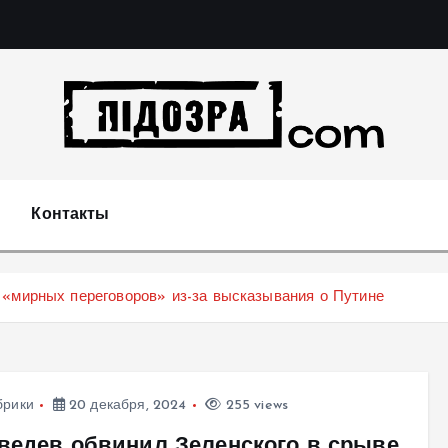
Подозрения и факты преступных действий в экономи
т
Контакты
 «мирных переговоров» из-за высказывания о Путине
брики
20 декабря, 2024
255 views
ведев обвинил Зеленского в срыве