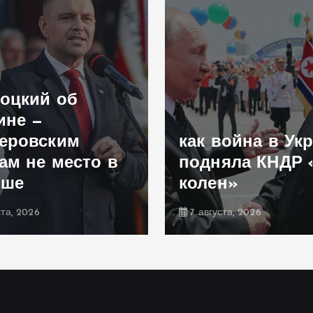
оцкий об
ине —
еровским
как война в Ук
ам не место в
подняла КНДР 
ьше
колен»
ста, 2026
7 августа, 2026