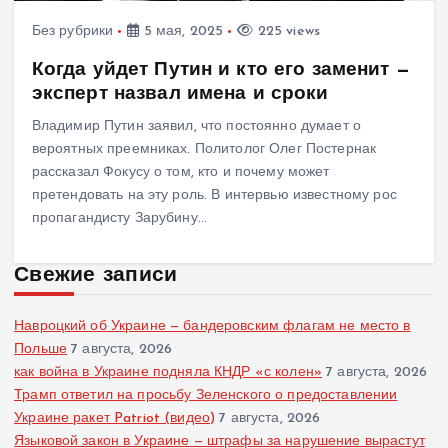
Без рубрики
5 мая, 2025
225 views
Когда уйдет Путин и кто его заменит —
эксперт назвал имена и сроки
Владимир Путин заявил, что постоянно думает о
вероятных преемниках. Политолог Олег Постернак
рассказал Фокусу о том, кто и почему может
претендовать на эту роль. В интервью известному рос
пропагандисту Зарубину…
Свежие записи
Навроцкий об Украине — бандеровским флагам не место в
Польше
7 августа, 2026
как война в Украине подняла КНДР «с колен»
7 августа, 2026
Трамп ответил на просьбу Зеленского о предоставлении
Украине ракет Patriot (видео)
7 августа, 2026
Языковой закон в Украине — штрафы за нарушение вырастут