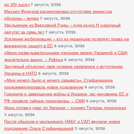
до 170 тысяч
7 августа, 2026
Михаил Федоров раскритиковал отсутствие министра
обороны — видео
7 августа, 2026
Увольнение из Верховной Рады — куда исчез 71 народный
депутат за семь лет
7 августа, 2026
Усиление мобилизации — кто из украинцев потеряет право на
временную защиту в ЕС
6 августа, 2026
обмен разведывательными данными между Украиной и США
значительно вырос, — Politico
6 августа, 2026
Залужный объяснил свое громкое заявление о вступлении
Украины в НАТО
6 августа, 2026
«Мне нечего было и нечего скрывать»: Стефанишина
прокомментировала новое подозрение
6 августа, 2026
Говорили о завершении войны в Украине: экс-чиновники ЕС и
РФ провели тайные переговоры, — СМИ
6 августа, 2026
Иран готовил удар по Украине — почему Тегеран передумал
5 августа, 2026
После обысков и увольнения: НАБУ и САП вручили новое
подозрение Ольге Стефанишиной
5 августа, 2026