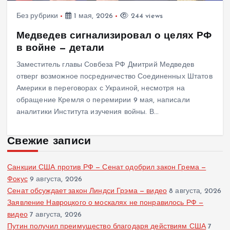
Без рубрики
1 мая, 2026
244 views
Медведев сигнализировал о целях РФ
в войне — детали
Заместитель главы Совбеза РФ Дмитрий Медведев
отверг возможное посредничество Соединенных Штатов
Америки в переговорах с Украиной, несмотря на
обращение Кремля о перемирии 9 мая, написали
аналитики Института изучения войны. В…
Свежие записи
Санкции США против РФ — Сенат одобрил закон Грема —
Фокус
9 августа, 2026
Сенат обсуждает закон Линдси Грэма — видео
8 августа, 2026
Заявление Навроцкого о москалях не понравилось РФ —
видео
7 августа, 2026
Путин получил преимущество благодаря действиям США
7