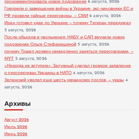
прокомментировала новое подозрение
6 августа, 2026
Говорили о завершении войны в Украине: экс-чиновники ЕС и
РФ провели тайные переговоры, — СМИ
6 августа, 2026
Иран готовил удар по Украине — почему Тегеран передумал
5 августа, 2026
После обысков и увольнения: НАБУ и САП вручили новое
подозрение Ольге Стефанишиной
5 августа, 2026
почему Трамп должен немедленно заняться переговорами, —
NYT
5 августа, 2026
«Никогда не вступим»: Залужный сделал громкое заявление
о перспективах Украины в НАТО
4 августа, 2026
Зеленский уволил еще шесть украинских послов, — указы
4
августа, 2026
Архивы
Август 2026
Июль 2026
Июнь 2026