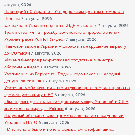
августа, 2026
Навроцкий об Украине — бандеровским флагам не место в
Польше
7 августа, 2026
как война в Украине подняла КНДР «с колен»
7 августа, 2026
Трамп ответил на просьбу Зеленского о предоставлении
Украине ракет Patriot (видео)
7 августа, 2026
Языковой закон в Украине — штрафы за нарушение вырастут
до 170 тысяч
7 августа, 2026
Михаил Федоров раскритиковал отсутствие министра
обороны — видео
7 августа, 2026
Увольнение из Верховной Рады — куда исчез 71 народный
депутат за семь лет
7 августа, 2026
Усиление мобилизации — кто из украинцев потеряет право на
временную защиту в ЕС
6 августа, 2026
обмен разведывательными данными между Украиной и США
значительно вырос, — Politico
6 августа, 2026
Залужный объяснил свое громкое заявление о вступлении
Украины в НАТО
6 августа, 2026
«Мне нечего было и нечего скрывать»: Стефанишина