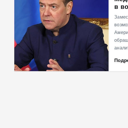
в в
м
у
Замес
возмо
Амери
обращ
анали
Подр