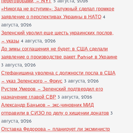
переговорами, — NYT
5 августа, 2026
«Никогда не вступим»: Залужный сделал громкое
заявление о перспективах Украины в НАТО
4
августа, 2026
Зеленский уволил еще шесть украинских послов,
— указы
4 августа, 2026
До зимы соглашения не будет: в США сделали
заявление о производстве ракет Patriot в Украине
3 августа, 2026
Стефанишина уволена с должности посла в США
— указ Зеленского — Фокус
3 августа, 2026
Рустем Умеров — Зеленский подтвердил его
назначение главой СВР
3 августа, 2026
Александр Баньков — экс-чиновник МИД
отправили в СИЗО по делу о хищении донатов
3
августа, 2026
Отставка Федорова — планирует ли эксминистр