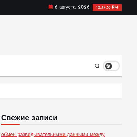
6 августа, 2026
12:34:56 PM
ке, политике и социальных сферах жизни Украины и не
олько
Свежие записи
обмен разведывательными данными между