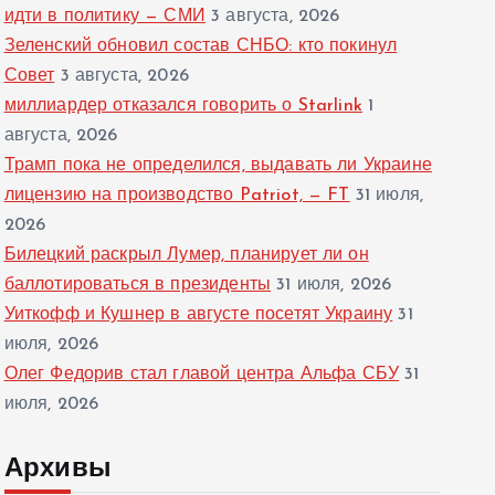
идти в политику — СМИ
3 августа, 2026
Зеленский обновил состав СНБО: кто покинул
Совет
3 августа, 2026
миллиардер отказался говорить о Starlink
1
августа, 2026
Трамп пока не определился, выдавать ли Украине
лицензию на производство Patriot, — FT
31 июля,
2026
Билецкий раскрыл Лумер, планирует ли он
баллотироваться в президенты
31 июля, 2026
Уиткофф и Кушнер в августе посетят Украину
31
июля, 2026
Олег Федорив стал главой центра Альфа СБУ
31
июля, 2026
Архивы