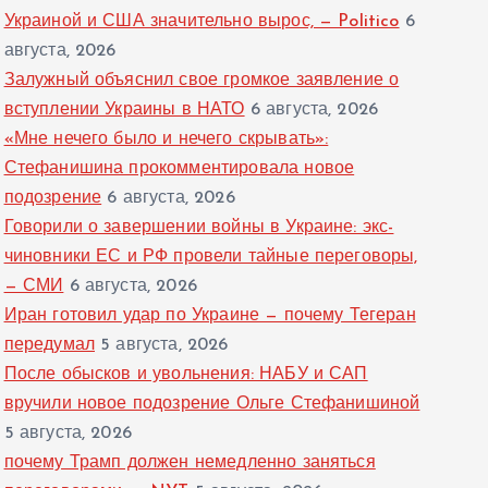
Украиной и США значительно вырос, — Politico
6
августа, 2026
Залужный объяснил свое громкое заявление о
вступлении Украины в НАТО
6 августа, 2026
«Мне нечего было и нечего скрывать»:
Стефанишина прокомментировала новое
подозрение
6 августа, 2026
Говорили о завершении войны в Украине: экс-
чиновники ЕС и РФ провели тайные переговоры,
— СМИ
6 августа, 2026
Иран готовил удар по Украине — почему Тегеран
передумал
5 августа, 2026
После обысков и увольнения: НАБУ и САП
вручили новое подозрение Ольге Стефанишиной
5 августа, 2026
почему Трамп должен немедленно заняться