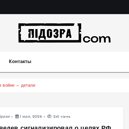
Подозрения и факты преступных действий в экономи
т
Контакты
в войне — детали
брики
1 мая, 2026
241 views
ведев сигнализировал о целях РФ