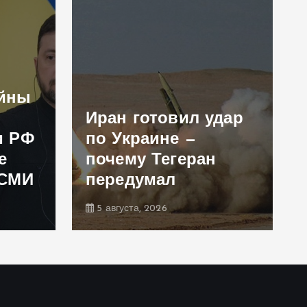
ойны
Иран готовил удар
и РФ
по Украине —
е
почему Тегеран
 СМИ
передумал
5 августа, 2026