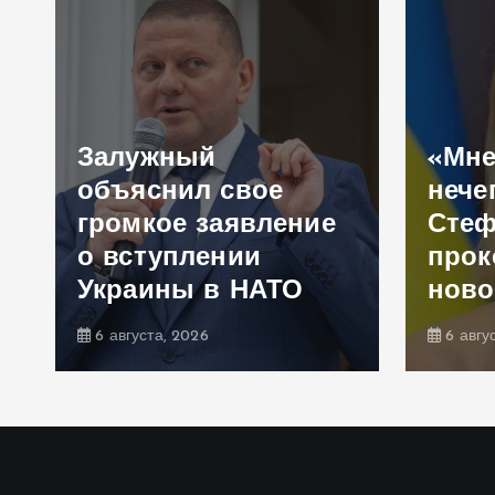
Залужный
«Мне
объяснил свое
нече
громкое заявление
Сте
,
о вступлении
прок
Украины в НАТО
ново
6 августа, 2026
6 авгу